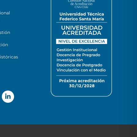
ional
stión
ción
stóricas