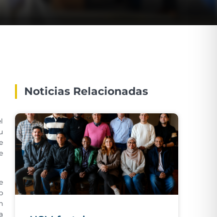
Noticias Relacionadas
l
u
e
e
e
b
n
a