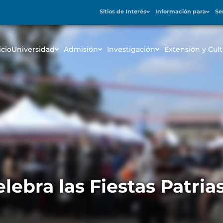
Sitios de Interés
Información para
Se
icio
Universidad
Admisión
Investigación
Extensión y Cult
lebra las Fiestas Patri