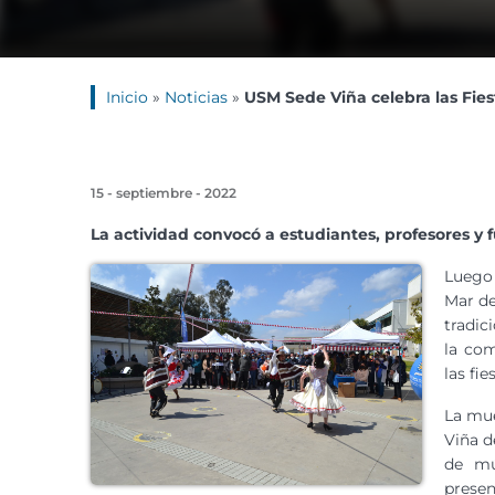
Inicio
»
Noticias
»
USM Sede Viña celebra las Fie
15 - septiembre - 2022
La actividad convocó a estudiantes, profesores y 
Luego 
Mar de
tradic
la com
las fie
La mue
Viña d
de mú
presen