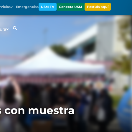
rvicios
Emergencias
USM TV
Conecta USM
Postula aquí
ura
as con muestra