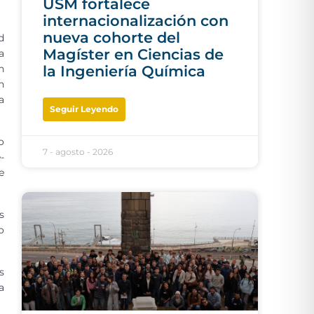
USM fortalece
internacionalización con
nueva cohorte del
d
Magíster en Ciencias de
a
n
la Ingeniería Química
n
a
Seguir Leyendo
o
7 - agosto - 2026
-
e
s
o
s
a