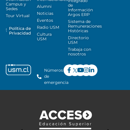
Integrado
Campus y
de
Alumni
Sedes
Información
Noticias
Argos ERP
Tour Virtual
Eventos
Sistema de
Remuneraciones
Radio USM
Política de
Históricas
Privacidad
Cultura
Directorio
USM
USM
Trabaja con
nosotros
Números
de
emergencia