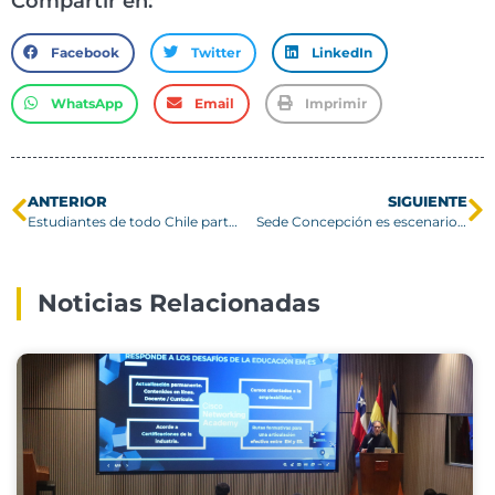
Compartir en:
Facebook
Twitter
LinkedIn
WhatsApp
Email
Imprimir
ANTERIOR
SIGUIENTE
Estudiantes de todo Chile participan en una nueva edición de Puertas Abiertas USM
Sede Concepción es escenario del Campeonato Provincial Escolar de Básquetbol Municipal
Noticias Relacionadas