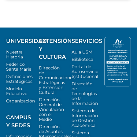
UNIVERSIDAD
EXTENSIÓN
SERVICIOS
Y
Nuestra
Aula USM
CULTURA
Historia
Biblioteca
Federico
Portal de
Dirección
Santa María
Autoservicio
de
Definiciones
Institucional
Comunicaciones
Estratégicas
Estratégicas
Dirección
y Extensión
Modelo
de
Cultural
Educativo
Tecnologías
de la
Dirección
Organización
Información
General de
Vinculación
Sistema de
con el
Información
CAMPUS
Medio
de Gestión
Y SEDES
Académica
Dirección
de Asuntos
Sistema
Información
Internacionales