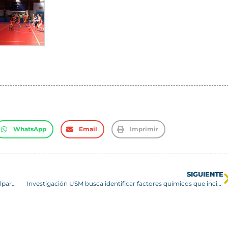
WhatsApp
Email
Imprimir
SIGUIENTE
USM realiza tradicional “Mesas por países” en Santiago y Valparaíso
Investigación USM busca identificar factores químicos que inciden en incendios forestales