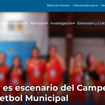
Sitios de Interés
Información para
Se
icio
Universidad
Admisión
Investigación
Extensión y Cult
es escenario del Campe
etbol Municipal