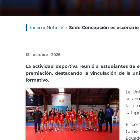
Inicio
»
Noticias
»
Sede Concepción es escenario 
13 - octubre - 2025
La actividad deportiva reunió a estudiantes de
premiación, destacando la vinculación de la
un
formativo.
L
a Uni
sus pu
la pr
catego
El cer
turno
Ecuad