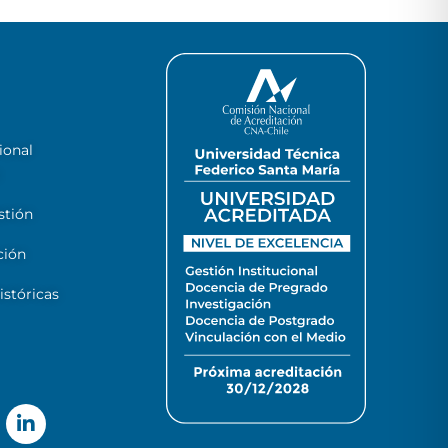
ional
stión
ción
stóricas