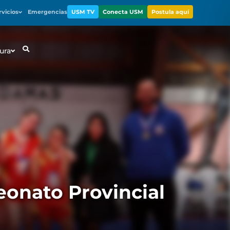
rvicios
Emergencias
USM TV
Conecta USM
Postula aquí
ura
onato Provincial