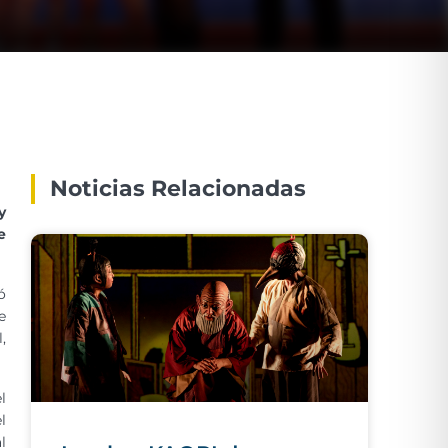
Noticias Relacionadas
y
e
ó
e
,
l
l
l