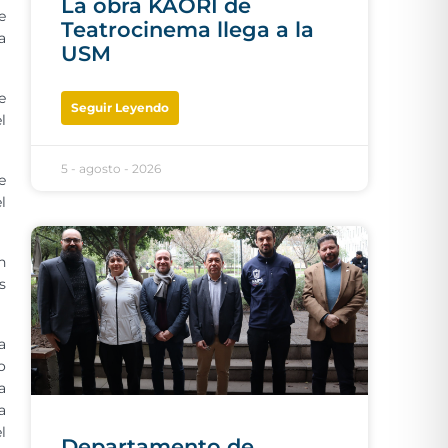
La obra KAORI de
e
Teatrocinema llega a la
a
USM
e
Seguir Leyendo
l
5 - agosto - 2026
e
l
n
s
a
o
a
a
l
Departamento de