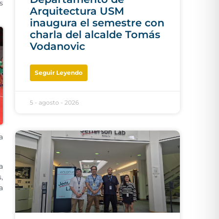
s
Arquitectura USM
inaugura el semestre con
charla del alcalde Tomás
Vodanovic
Seguir Leyendo
5 - agosto - 2026
a
a
,
a