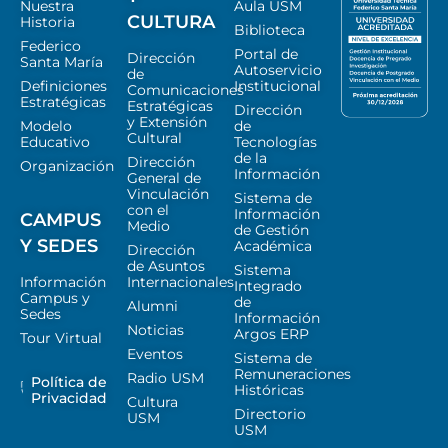
Nuestra
Aula USM
CULTURA
Historia
Biblioteca
Federico
Portal de
Dirección
Santa María
Autoservicio
de
Definiciones
Institucional
Comunicaciones
Estratégicas
Estratégicas
Dirección
y Extensión
Modelo
de
Cultural
Educativo
Tecnologías
de la
Dirección
Organización
Información
General de
Vinculación
Sistema de
con el
Información
CAMPUS
Medio
de Gestión
Y SEDES
Académica
Dirección
de Asuntos
Sistema
Información
Internacionales
Integrado
Campus y
de
Alumni
Sedes
Información
Noticias
Argos ERP
Tour Virtual
Eventos
Sistema de
Remuneraciones
Radio USM
Política de
Históricas
Privacidad
Cultura
Directorio
USM
USM