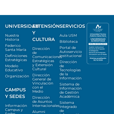
UNIVERSIDAD
EXTENSIÓN
SERVICIOS
Y
Nuestra
Aula USM
CULTURA
Historia
Biblioteca
Federico
Portal de
Dirección
Santa María
Autoservicio
de
Definiciones
Institucional
Comunicaciones
Estratégicas
Estratégicas
Dirección
y Extensión
Modelo
de
Cultural
Educativo
Tecnologías
de la
Dirección
Organización
Información
General de
Vinculación
Sistema de
con el
Información
CAMPUS
Medio
de Gestión
Y SEDES
Académica
Dirección
de Asuntos
Sistema
Información
Internacionales
Integrado
Campus y
de
Alumni
Sedes