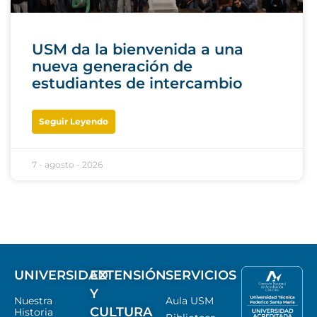
USM da la bienvenida a una
nueva generación de
estudiantes de intercambio
Seguir Leyendo
7 - agosto - 2026
UNIVERSIDAD
EXTENSIÓN
SERVICIOS
Y
Nuestra
Aula USM
CULTURA
Historia