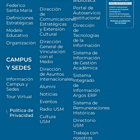
Biblioteca
Federico
Portal de
Dirección
Santa María
Autoservicio
de
Definiciones
Institucional
Comunicaciones
Estratégicas
Estratégicas
Dirección
y Extensión
Modelo
de
Cultural
Educativo
Tecnologías
de la
Dirección
Organización
Información
General de
Vinculación
Sistema de
con el
Información
CAMPUS
Medio
de Gestión
Y SEDES
Académica
Dirección
de Asuntos
Sistema
Información
Internacionales
Integrado
Campus y
de
Alumni
Sedes
Información
Noticias
Argos ERP
Tour Virtual
Eventos
Sistema de
Remuneraciones
Radio USM
Política de
Históricas
Privacidad
Cultura
Directorio
USM
USM
Trabaja con
nosotros