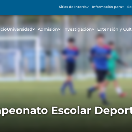
Sitios de Interés
Información para
Se
icio
Universidad
Admisión
Investigación
Extensión y Cult
peonato Escolar Deport