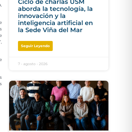
Ciclo de charlas USM
,
aborda la tecnología, la
innovación y la
inteligencia artificial en
e
s
la Sede Viña del Mar
e
,
Seguir Leyendo
e
7 - agosto - 2026
s
s