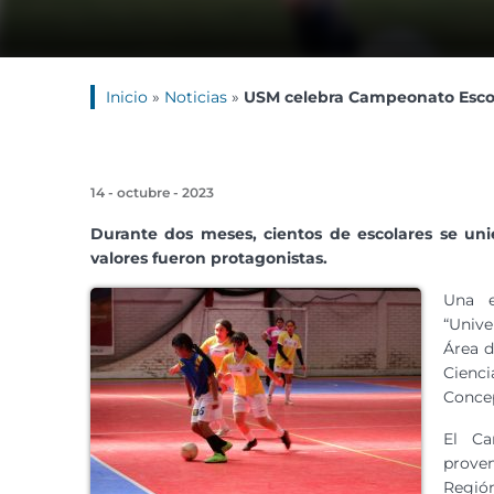
Inicio
»
Noticias
»
USM celebra Campeonato Esco
14 - octubre - 2023
Durante dos meses, cientos de escolares se un
valores fueron protagonistas.
Una e
“Unive
Área d
Cienc
Concep
El Ca
prove
Región