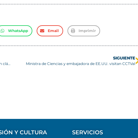
WhatsApp
Email
Imprimir
SIGUIENTE
Claudia Arriagada & Alejandro Espinosa Cuarteto presentan clásicos del jazz en el Campus San Joaquín
Ministra de Ciencias y embajadora de EE.UU. visitan CCTVal
SIÓN Y CULTURA
SERVICIOS