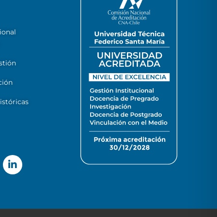
ional
stión
ción
stóricas