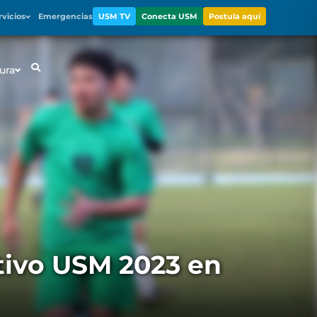
rvicios
Emergencias
USM TV
Conecta USM
Postula aquí
ura
ivo USM 2023 en