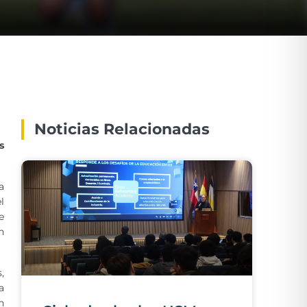
Noticias Relacionadas
s
a
l
e
n
,
a
n