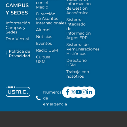
con el
Información
CAMPUS
Medio
de Gestión
Y SEDES
Académica
Dirección
de Asuntos
Sistema
Información
Internacionales
Integrado
Campus y
de
Alumni
Sedes
Información
Noticias
Argos ERP
Tour Virtual
Eventos
Sistema de
Remuneraciones
Radio USM
Política de
Históricas
Privacidad
Cultura
Directorio
USM
USM
Trabaja con
nosotros
Números
de
emergencia