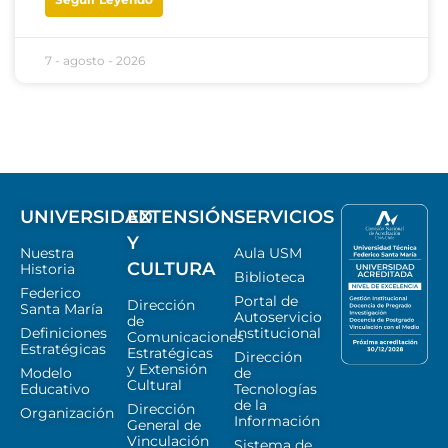
7 - agosto - 2026
UNIVERSIDAD
EXTENSIÓN
SERVICIOS
Y
Nuestra
Aula USM
CULTURA
Historia
Biblioteca
Federico
Portal de
Dirección
Santa María
Autoservicio
de
Definiciones
Institucional
Comunicaciones
Estratégicas
Estratégicas
Dirección
y Extensión
Modelo
de
Cultural
Educativo
Tecnologías
de la
Dirección
Organización
Información
General de
Vinculación
Sistema de