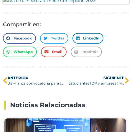
Compartir en:
Facebook
Twitter
LinkedIn
WhatsApp
Email
Imprimir
ANTERIOR
SIGUIENTE
USM lanza convocatoria para tradicional BootCamp de verano de tecnología
Estudiantes IDP y empresa IMOVA desarrollan exposición en Campus San Joaquín
Noticias Relacionadas