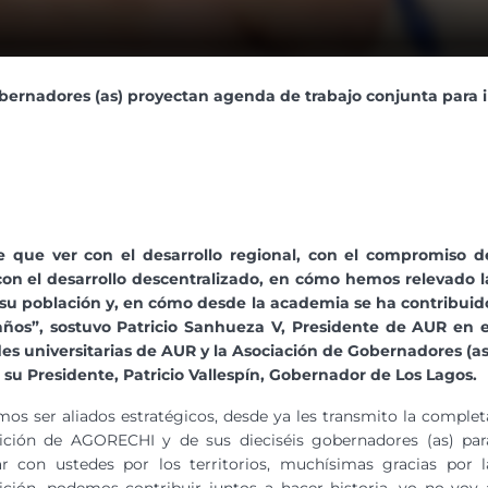
ernadores (as) proyectan agenda de trabajo conjunta para imp
ne que ver con el desarrollo regional, con el compromiso d
 con el desarrollo descentralizado, en cómo hemos relevado l
e su población y, en cómo desde la academia se ha contribuid
 años”, sostuvo Patricio Sanhueza V, Presidente de AUR en e
s universitarias de AUR y la Asociación de Gobernadores (as
u Presidente, Patricio Vallespín, Gobernador de Los Lagos.
os ser aliados estratégicos, desde ya les transmito la complet
sición de AGORECHI y de sus dieciséis gobernadores (as) par
ar con ustedes por los territorios, muchísimas gracias por l