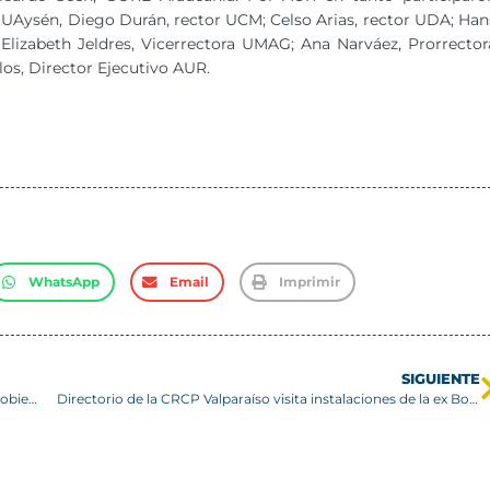
a UAysén, Diego Durán, rector UCM; Celso Arias, rector UDA; Han
 Elizabeth Jeldres, Vicerrectora UMAG; Ana Narváez, Prorrector
los, Director Ejecutivo AUR.
WhatsApp
Email
Imprimir
SIGUIENTE
Rectores G9 muestran preocupación por hoja de ruta de Gobierno en Educación Superior
Directorio de la CRCP Valparaíso visita instalaciones de la ex Bolsa de Valores