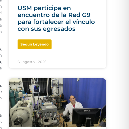
a
n
USM participa en
l
encuentro de la Red G9
a
para fortalecer el vínculo
a
con sus egresados
n
Seguir Leyendo
,
n
,
6 - agosto - 2026
a
,
e
o
a
s
n