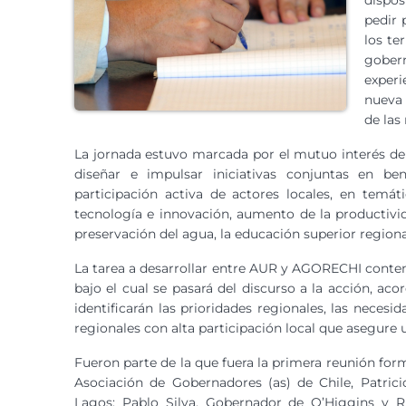
dispos
pedir 
los te
gobern
experi
nueva 
de las
La jornada estuvo marcada por el mutuo interés de 
diseñar e impulsar iniciativas conjuntas en be
participación activa de actores locales, en temá
tecnología e innovación, aumento de la productivida
preservación del agua, la educación superior regional
La tarea a desarrollar entre AUR y AGORECHI conte
bajo el cual se pasará del discurso a la acción, ac
identificarán las prioridades regionales, las neces
regionales con alta participación local que asegure 
Fueron parte de la que fuera la primera reunión for
Asociación de Gobernadores (as) de Chile, Patri
Lagos; Pablo Silva, Gobernador de O’Higgins y 