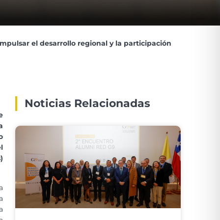
ulsar el desarrollo regional y la participación
Noticias Relacionadas
e
a
o
l
)
a
a
a