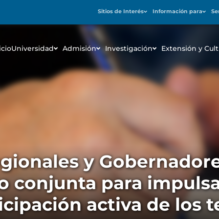
Sitios de Interés
Información para
Se
icio
Universidad
Admisión
Investigación
Extensión y Cult
gionales y Gobernadore
o conjunta para impulsar
icipación activa de los t