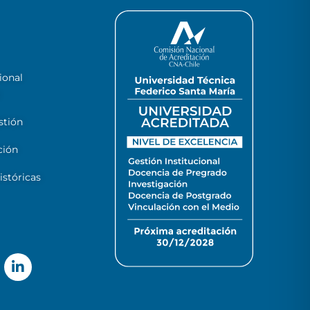
ional
stión
ción
stóricas