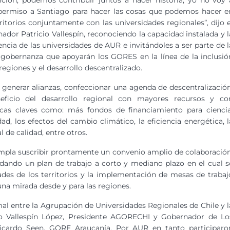
ición, podemos contribuir juntos a hacer historia, yo no voy 
permiso a Santiago para hacer las cosas que podemos hacer e
rritorios conjuntamente con las universidades regionales”, dijo e
ador Patricio Vallespín, reconociendo la capacidad instalada y l
encia de las universidades de AUR e invitándoles a ser parte de l
gobernanza que apoyarán los GORES en la línea de la inclusió
 regiones y el desarrollo descentralizado.
generar alianzas, confeccionar una agenda de descentralización
neficio del desarrollo regional con mayores recursos y co
ticas claves como: más fondos de financiamiento para ciencia
d, los efectos del cambio climático, la eficiencia energética, l
 de calidad, entre otros.
mpla suscribir prontamente un convenio amplio de colaboración
ordando un plan de trabajo a corto y mediano plazo en el cual s
idades de los territorios y la implementación de mesas de trabaj
una mirada desde y para las regiones.
mal entre la Agrupación de Universidades Regionales de Chile y l
cio Vallespín López, Presidente AGORECHI y Gobernador de Lo
Ricardo Seen, GORE Araucanía. Por AUR en tanto participaro