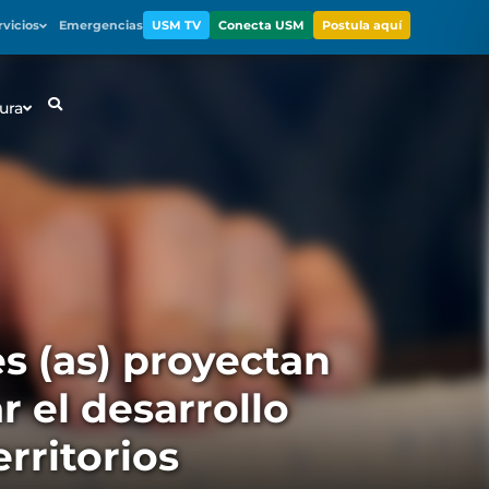
rvicios
Emergencias
USM TV
Conecta USM
Postula aquí
ura
s (as) proyectan
 el desarrollo
erritorios