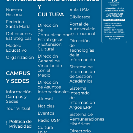
Y
Nuestra
Aula USM
CULTURA
Historia
Biblioteca
Federico
Portal de
Dirección
Santa María
Autoservicio
de
Definiciones
Institucional
Comunicaciones
Estratégicas
Estratégicas
Dirección
y Extensión
Modelo
de
Cultural
Educativo
Tecnologías
de la
Dirección
Organización
Información
General de
Vinculación
Sistema de
con el
Información
CAMPUS
Medio
de Gestión
Y SEDES
Académica
Dirección
de Asuntos
Sistema
Información
Internacionales
Integrado
Campus y
de
Alumni
Sedes
Información
Noticias
Argos ERP
Tour Virtual
Eventos
Sistema de
Remuneraciones
Radio USM
Política de
Históricas
Privacidad
Cultura
Directorio
USM