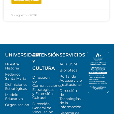
7 - agosto - 2026
UNIVERSIDAD
EXTENSIÓN
SERVICIOS
Y
Nuestra
Aula USM
CULTURA
Historia
Biblioteca
Federico
Portal de
Dirección
Santa María
Autoservicio
de
Definiciones
Institucional
Comunicaciones
Estratégicas
Estratégicas
Dirección
y Extensión
Modelo
de
Cultural
Educativo
Tecnologías
de la
Dirección
Organización
Información
General de
Vinculación
Sistema de