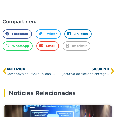
Compartir en:
Facebook
Twitter
LinkedIn
WhatsApp
Email
Imprimir
ANTERIOR
SIGUIENTE
Con apoyo de USM publican libro que rescata valor patrimonial del Valle del Biobío
Ejecutivo de Acciona entrega panorama global del agua con foco en la desalación
Noticias Relacionadas