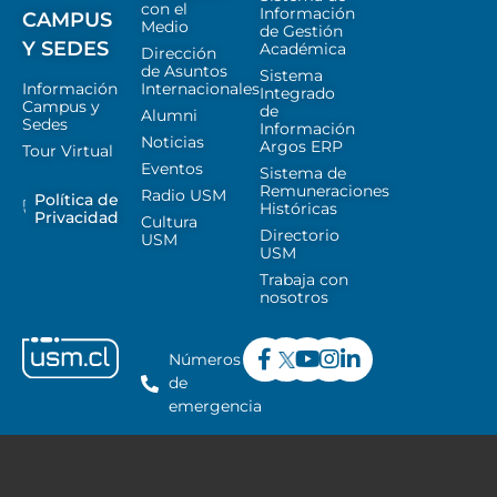
con el
Información
CAMPUS
Medio
de Gestión
Y SEDES
Académica
Dirección
de Asuntos
Sistema
Información
Internacionales
Integrado
Campus y
de
Alumni
Sedes
Información
Noticias
Argos ERP
Tour Virtual
Eventos
Sistema de
Remuneraciones
Radio USM
Política de
Históricas
Privacidad
Cultura
Directorio
USM
USM
Trabaja con
nosotros
Números
de
emergencia