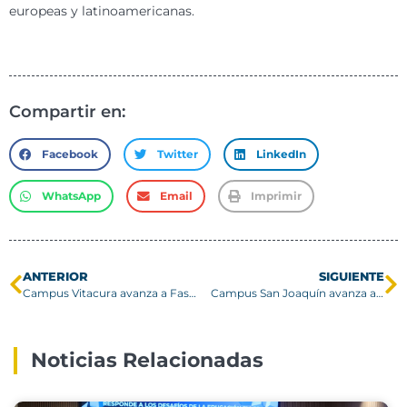
europeas y latinoamericanas.
Compartir en:
Facebook
Twitter
LinkedIn
WhatsApp
Email
Imprimir
ANTERIOR
SIGUIENTE
Campus Vitacura avanza a Fase III USM
Campus San Joaquín avanza a Fase III USM
Noticias Relacionadas