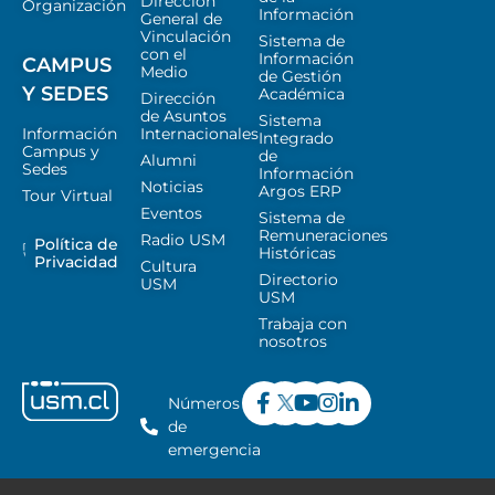
Dirección
Organización
Información
General de
Vinculación
Sistema de
con el
Información
CAMPUS
Medio
de Gestión
Y SEDES
Académica
Dirección
de Asuntos
Sistema
Información
Internacionales
Integrado
Campus y
de
Alumni
Sedes
Información
Noticias
Argos ERP
Tour Virtual
Eventos
Sistema de
Remuneraciones
Radio USM
Política de
Históricas
Privacidad
Cultura
Directorio
USM
USM
Trabaja con
nosotros
Números
de
emergencia