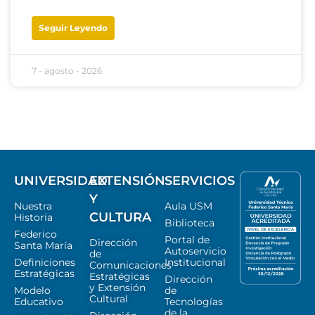
Seguir Leyendo
7 - agosto - 2026
UNIVERSIDAD
EXTENSIÓN
SERVICIOS
Y
Nuestra
Aula USM
CULTURA
Historia
Biblioteca
Federico
Portal de
Dirección
Santa María
Autoservicio
de
Definiciones
Institucional
Comunicaciones
Estratégicas
Estratégicas
Dirección
y Extensión
Modelo
de
Cultural
Educativo
Tecnologías
de la