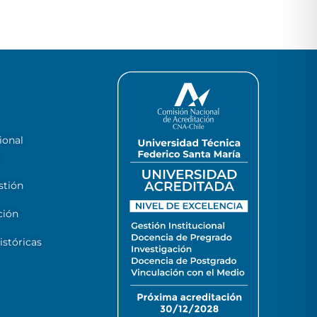
ional
stión
ción
stóricas