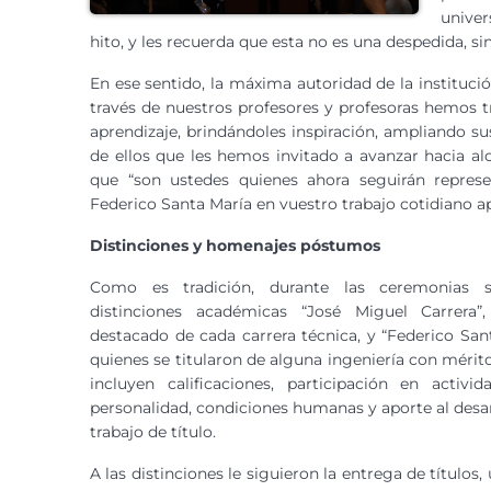
univer
hito, y les recuerda que esta no es una despedida, s
En ese sentido, la máxima autoridad de la instituci
través de nuestros profesores y profesoras hemos 
aprendizaje, brindándoles inspiración, ampliando s
de ellos que les hemos invitado a avanzar hacia a
que “son ustedes quienes ahora seguirán represe
Federico Santa María en vuestro trabajo cotidiano a
Distinciones y homenajes póstumos
Como es tradición, durante las ceremonias s
distinciones académicas “José Miguel Carrera”
destacado de cada carrera técnica, y “Federico Sant
quienes se titularon de alguna ingeniería con mérit
incluyen calificaciones, participación en activida
personalidad, condiciones humanas y aporte al desar
trabajo de título.
A las distinciones le siguieron la entrega de título