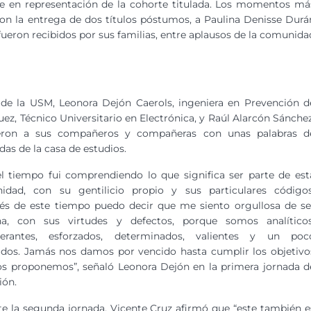
te en representación de la cohorte titulada. Los momentos má
 con la entrega de dos títulos póstumos, a Paulina Denisse Durá
fueron recibidos por sus familias, entre aplausos de la comunida
de la USM, Leonora Dejón Caerols, ingeniera en Prevención d
ez, Técnico Universitario en Electrónica, y Raúl Alarcón Sánchez
igieron a sus compañeros y compañeras con unas palabras d
das de la casa de estudios.
l tiempo fui comprendiendo lo que significa ser parte de est
idad, con su gentilicio propio y sus particulares códigos
és de este tiempo puedo decir que me siento orgullosa de se
na, con sus virtudes y defectos, porque somos analíticos
verantes, esforzados, determinados, valientes y un poc
dos. Jamás nos damos por vencido hasta cumplir los objetivo
s proponemos”, señaló Leonora Dejón en la primera jornada d
ción.
e la segunda jornada, Vicente Cruz afirmó que “este también e