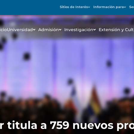
Sitios de Interés
Información para
Se
icio
Universidad
Admisión
Investigación
Extensión y Cult
r titula a 759 nuevos pr