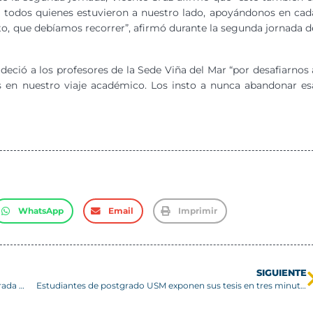
 y todos quienes estuvieron a nuestro lado, apoyándonos en cad
to, que debíamos recorrer”, afirmó durante la segunda jornada d
deció a los profesores de la Sede Viña del Mar “por desafiarnos 
s en nuestro viaje académico. Los insto a nunca abandonar es
WhatsApp
Email
Imprimir
SIGUIENTE
Universidad Técnica Federico Santa María cierra su Temporada Artística con Carmina Burana
Estudiantes de postgrado USM exponen sus tesis en tres minutos