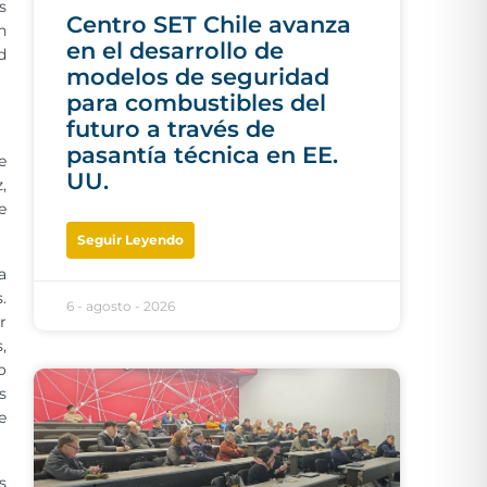
s
Centro SET Chile avanza
n
en el desarrollo de
d
modelos de seguridad
para combustibles del
futuro a través de
pasantía técnica en EE.
e
UU.
,
e
Seguir Leyendo
a
.
6 - agosto - 2026
r
,
o
s
e
s