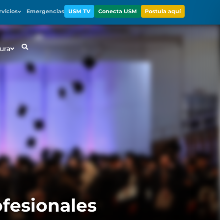
rvicios
Emergencias
USM TV
Conecta USM
Postula aquí
ura
ofesionales