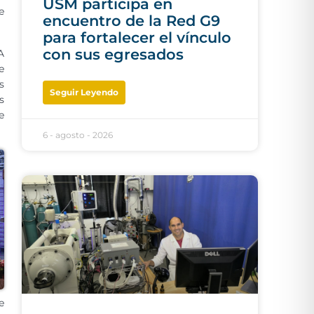
USM participa en
e
encuentro de la Red G9
para fortalecer el vínculo
con sus egresados
A
e
s
Seguir Leyendo
s
e
6 - agosto - 2026
e