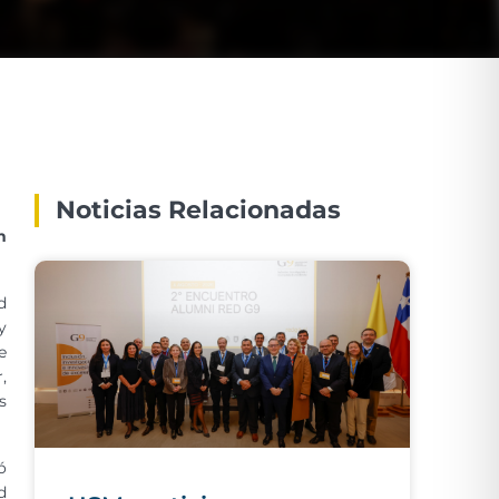
Noticias Relacionadas
n
d
y
e
,
s
ó
d