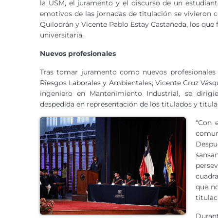
la USM, el juramento y el discurso de un estudian
emotivos de las jornadas de titulación se vivieron
Quilodrán y Vicente Pablo Estay Castañeda, los que 
universitaria.
Nuevos profesionales
Tras tomar juramento como nuevos profesionales 
Riesgos Laborales y Ambientales; Vicente Cruz Vásqu
ingeniero en Mantenimiento Industrial, se dir
despedida en representación de los titulados y titula
“Con e
comun
Despu
sansa
perse
cuadra
que no
titula
Durant