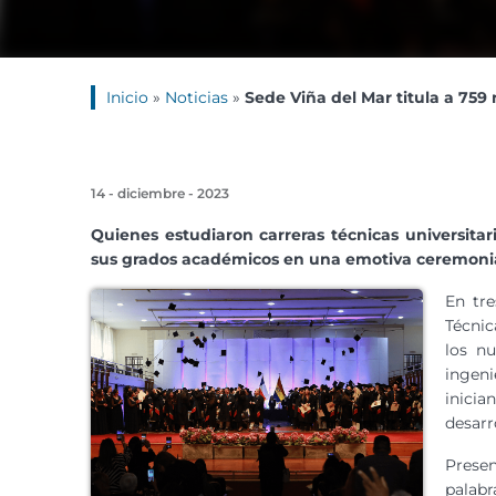
Inicio
»
Noticias
»
Sede Viña del Mar titula a 759
14 - diciembre - 2023
Quienes estudiaron carreras técnicas universitar
sus grados académicos en una emotiva ceremoni
En tre
Técnic
los nu
ingeni
inicia
desarr
Presen
palab