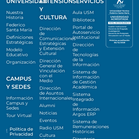
UNIVERSIDAD
EXTENSIÓN
SERVICIOS
Y
Nuestra
Aula USM
CULTURA
Historia
Biblioteca
Federico
Portal de
Dirección
Santa María
Autoservicio
de
Definiciones
Institucional
Comunicaciones
Estratégicas
Estratégicas
Dirección
y Extensión
Modelo
de
Cultural
Educativo
Tecnologías
de la
Dirección
Organización
Información
General de
Vinculación
Sistema de
con el
Información
CAMPUS
Medio
de Gestión
Y SEDES
Académica
Dirección
de Asuntos
Sistema
Información
Internacionales
Integrado
Campus y
de
Alumni
Sedes
Información
Noticias
Argos ERP
Tour Virtual
Eventos
Sistema de
Remuneraciones
Radio USM
Política de
Históricas
Privacidad
Cultura