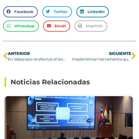
Facebook
Twitter
LinkedIn
WhatsApp
Email
Imprimir
ANTERIOR
SIGUIENTE
En Valparaíso se efectuó el lanzamiento de Congreso Futuro 2023
Implementan herramienta que evalúa riesgos de desastres en zona patrimonial de Valparaiso
Noticias Relacionadas