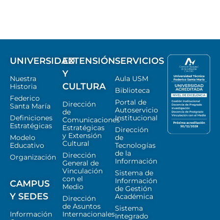
UNIVERSIDAD
EXTENSIÓN
SERVICIOS
Y
Nuestra
Aula USM
CULTURA
Historia
Biblioteca
Federico
Portal de
Dirección
Santa María
Autoservicio
de
Definiciones
Institucional
Comunicaciones
Estratégicas
Estratégicas
Dirección
y Extensión
Modelo
de
Cultural
Educativo
Tecnologías
de la
Dirección
Organización
Información
General de
Vinculación
Sistema de
con el
Información
CAMPUS
Medio
de Gestión
Y SEDES
Académica
Dirección
de Asuntos
Sistema
Información
Internacionales
Integrado