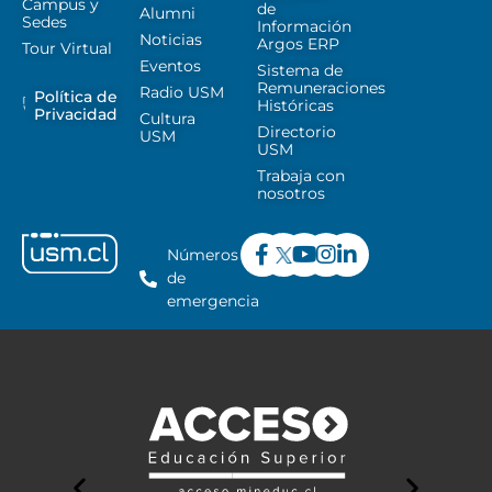
Campus y
de
Alumni
Sedes
Información
Noticias
Argos ERP
Tour Virtual
Eventos
Sistema de
Remuneraciones
Radio USM
Política de
Históricas
Privacidad
Cultura
Directorio
USM
USM
Trabaja con
nosotros
Números
de
emergencia