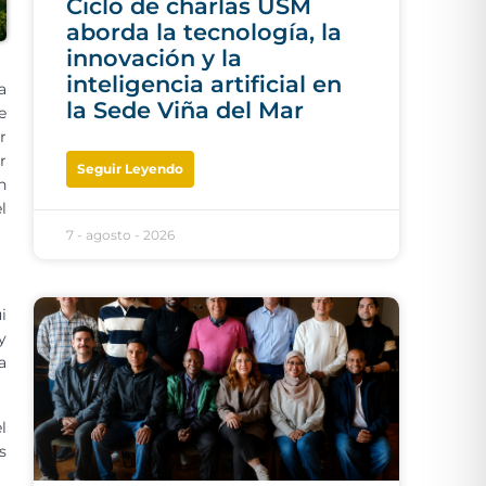
Ciclo de charlas USM
aborda la tecnología, la
innovación y la
inteligencia artificial en
a
la Sede Viña del Mar
e
r
r
Seguir Leyendo
n
l
7 - agosto - 2026
i
y
a
l
s