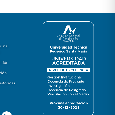
ional
stión
ción
stóricas