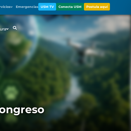
rvicios
Emergencias
USM TV
Conecta USM
Postula aquí
ura
Congreso