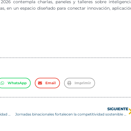
2026 contempla charlas, paneles y talleres sobre inteligenci
licas, en un espacio diseñado para conectar innovación, aplicació
WhatsApp
Email
Imprimir
SIGUIENTE
Webinar internacional destacó experiencias de responsabilidad social desarrolladas por la USM y universidad colombiana
Jornadas binacionales fortalecen la competitividad sostenible de viñateros de Biobío y Ñuble