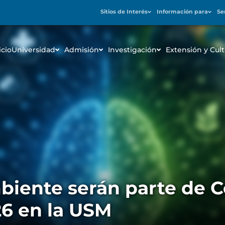
Sitios de Interés
Información para
Se
icio
Universidad
Admisión
Investigación
Extensión y Cult
biente serán parte de 
26 en la USM