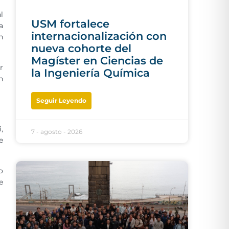
l
USM fortalece
a
internacionalización con
n
nueva cohorte del
Magíster en Ciencias de
r
la Ingeniería Química
n
Seguir Leyendo
,
7 - agosto - 2026
e
o
e