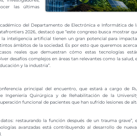
, investigadores,
nocer las últimas
 académico del Departamento de Electrónica e Informática de l
tafrontiers 2026, destacó que “este congreso busca mostrar qu
 la inteligencia artificial tienen un gran potencial para impacta
tintos ámbitos de la sociedad. Es por esto que queremos acerca
 casos reales que demuestran cómo estas tecnologías está
lver desafíos complejos en áreas tan relevantes como la salud, e
ucación y la industria”.
d
onferencia principal del encuentro, que estará a cargo de Ru
de Ingeniería Quirúrgica y de Rehabilitación de la Universit
uperación funcional de pacientes que han sufrido lesiones de alt
os datos: restaurando la función después de un trauma grave”, e
logías avanzadas está contribuyendo al desarrollo de nueva
.