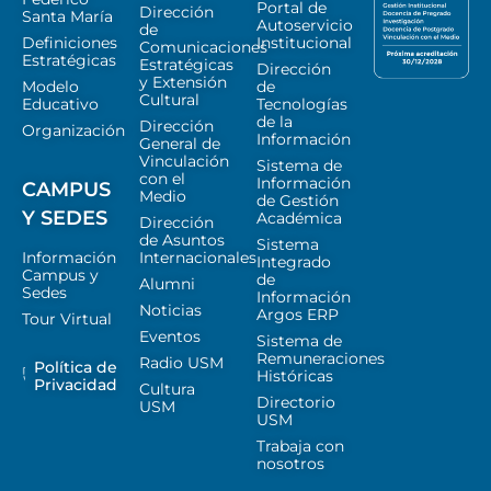
Portal de
Dirección
Santa María
Autoservicio
de
Definiciones
Institucional
Comunicaciones
Estratégicas
Estratégicas
Dirección
y Extensión
Modelo
de
Cultural
Educativo
Tecnologías
de la
Dirección
Organización
Información
General de
Vinculación
Sistema de
con el
Información
CAMPUS
Medio
de Gestión
Y SEDES
Académica
Dirección
de Asuntos
Sistema
Información
Internacionales
Integrado
Campus y
de
Alumni
Sedes
Información
Noticias
Argos ERP
Tour Virtual
Eventos
Sistema de
Remuneraciones
Radio USM
Política de
Históricas
Privacidad
Cultura
Directorio
USM
USM
Trabaja con
nosotros