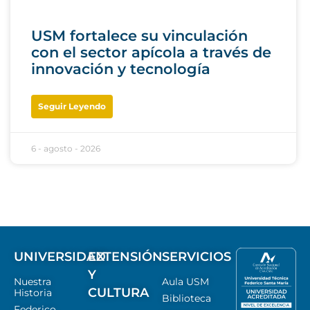
USM fortalece su vinculación
con el sector apícola a través de
innovación y tecnología
Seguir Leyendo
6 - agosto - 2026
UNIVERSIDAD
EXTENSIÓN
SERVICIOS
Y
Nuestra
Aula USM
CULTURA
Historia
Biblioteca
Federico