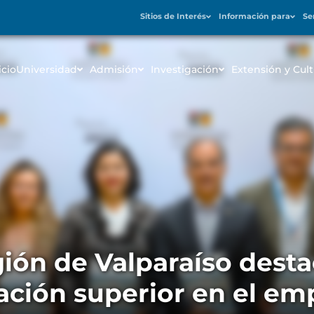
Sitios de Interés
Información para
Se
icio
Universidad
Admisión
Investigación
Extensión y Cult
ón de Valparaíso desta
ación superior en el e