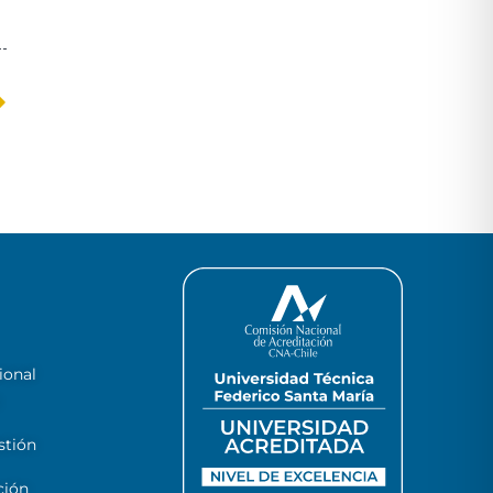
ional
stión
ción