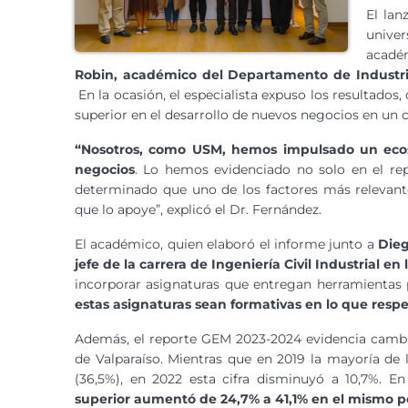
El lan
unive
académ
Robin, académico del Departamento de Industria
En la ocasión, el especialista expuso los resultados
superior en el desarrollo de nuevos negocios en un 
“Nosotros, como USM, hemos impulsado un ecos
negocios
. Lo hemos evidenciado no solo en el re
determinado que uno de los factores más relevan
que lo apoye”, explicó el Dr. Fernández.
El académico, quien elaboró el informe junto a
Dieg
jefe de la carrera de Ingeniería Civil Industrial en
incorporar asignaturas que entregan herramientas
estas asignaturas sean formativas en lo que resp
Además, el reporte GEM 2023-2024 evidencia cambio
de Valparaíso. Mientras que en 2019 la mayoría de
(36,5%), en 2022 esta cifra disminuyó a 10,7%. En
superior aumentó de 24,7% a 41,1% en el mismo p