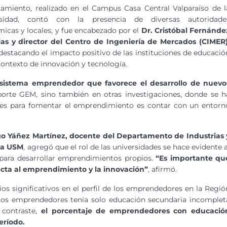
zamiento, realizado en el Campus Casa Central Valparaíso de l
rsidad, contó con la presencia de diversas autoridade
icas y locales, y fue encabezado por el
Dr. Cristóbal Fernánde
s y director del Centro de Ingeniería de Mercados (CIMER)
, destacando el impacto positivo de las instituciones de educació
contexto de innovación y tecnología.
istema emprendedor que favorece el desarrollo de nuevo
porte GEM, sino también en otras investigaciones, donde se h
tes para fomentar el emprendimiento es contar con un entorn
o Yáñez Martínez, docente del Departamento de Industrias 
 la USM
, agregó que el rol de las universidades se hace evidente a
 para desarrollar emprendimientos propios.
“Es importante qu
ecta al emprendimiento y la innovación”
, afirmó.
s significativos en el perfil de los emprendedores en la Regió
 los emprendedores tenía solo educación secundaria incomplet
 contraste,
el porcentaje de emprendedores con educació
eríodo.