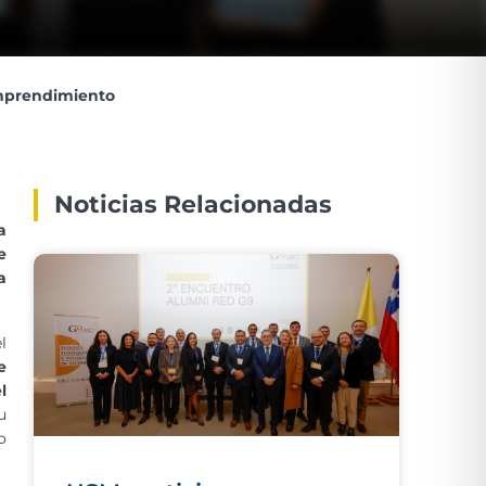
emprendimiento
Noticias Relacionadas
a
e
a
l
e
l
u
o