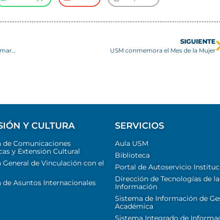
SIGUIENTE
USM participa en desayuno “Más Mujeres Científicas” en el marco del Día Internacional de la Mujer
USM conmemora el Mes de la Mujer
SIÓN Y CULTURA
SERVICIOS
n de Comunicaciones
Aula USM
cas y Extensión Cultural
Biblioteca
 General de Vinculación con el
Portal de Autoservicio Instituc
Dirección de Tecnologías de la
 de Asuntos Internacionales
Información
Sistema de Información de Ge
Académica
Sistema Integrado de Informa