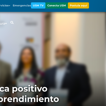
rvicios
Emergencias
USM TV
Conecta USM
Postula aquí
ura
ca positivo
mprendimiento