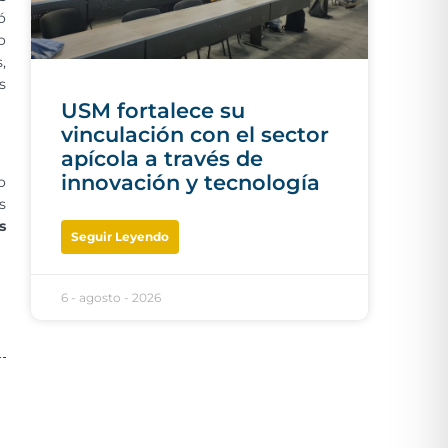
ó
o
,
s
USM fortalece su
vinculación con el sector
apícola a través de
innovación y tecnología
o
s
s
Seguir Leyendo
6 - agosto - 2026