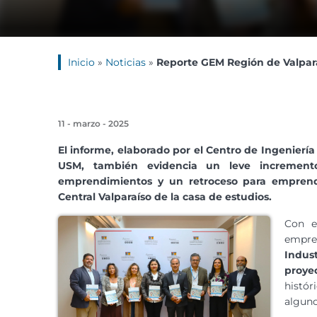
Inicio
»
Noticias
»
Reporte GEM Región de Valpara
11 - marzo - 2025
El informe, elaborado por el Centro de Ingenierí
USM, también evidencia un leve incremento
emprendimientos y un retroceso para emprend
Central Valparaíso de la casa de estudios.
Con el
empre
Indus
proye
histó
alguno