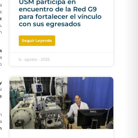
USM participa en
a
encuentro de la Red G9
s
para fortalecer el vínculo
z
con sus egresados
.
n
Seguir Leyendo
s
a
6 - agosto - 2026
o
y
l
e
n
a
n