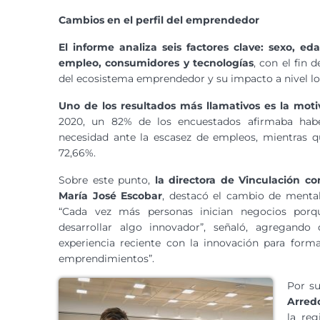
Cambios en el perfil del emprendedor
El informe analiza seis factores clave: sexo, ed
empleo, consumidores y tecnologías
, con el fin 
del ecosistema emprendedor y su impacto a nivel loc
Uno de los resultados más llamativos es la mot
2020, un 82% de los encuestados afirmaba habe
necesidad ante la escasez de empleos, mientras q
72,66%.
Sobre este punto,
la directora de Vinculación co
María José Escobar
, destacó el cambio de menta
“Cada vez más personas inician negocios porq
desarrollar algo innovador”, señaló, agregando
experiencia reciente con la innovación para form
emprendimientos”.
Por s
Arred
la reg