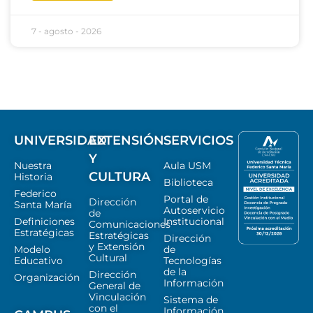
7 - agosto - 2026
UNIVERSIDAD
EXTENSIÓN
SERVICIOS
Y
Nuestra
Aula USM
CULTURA
Historia
Biblioteca
Federico
Portal de
Dirección
Santa María
Autoservicio
de
Definiciones
Institucional
Comunicaciones
Estratégicas
Estratégicas
Dirección
y Extensión
Modelo
de
Cultural
Educativo
Tecnologías
de la
Dirección
Organización
Información
General de
Vinculación
Sistema de
con el
Información