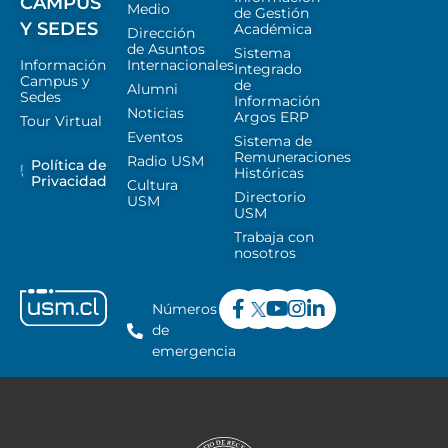
CAMPUS
Medio
de Gestión
Y SEDES
Académica
Dirección
de Asuntos
Sistema
Información
Internacionales
Integrado
Campus y
de
Alumni
Sedes
Información
Noticias
Argos ERP
Tour Virtual
Eventos
Sistema de
Remuneraciones
Radio USM
Política de
Históricas
Privacidad
Cultura
Directorio
USM
USM
Trabaja con
nosotros
Números
de
emergencia