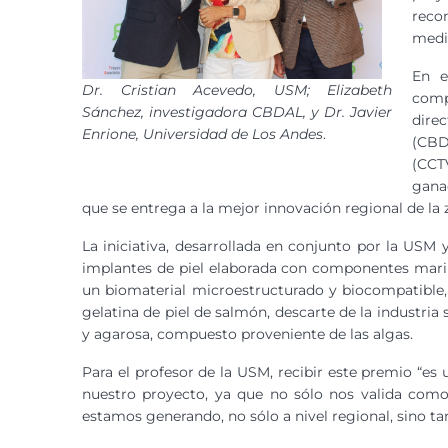
recon
media
En e
Dr. Cristian Acevedo, USM; Elizabeth
comp
Sánchez, investigadora CBDAL, y Dr. Javier
dire
Enrione, Universidad de Los Andes
.
(CBDA
(CCT
gana
que se entrega a la mejor innovación regional de la 
La iniciativa, desarrollada en conjunto por la USM
implantes de piel elaborada con componentes marin
un biomaterial microestructurado y biocompatible,
gelatina de piel de salmón, descarte de la industria
y agarosa, compuesto proveniente de las algas.
Para el profesor de la USM, recibir este premio “es
nuestro proyecto, ya que no sólo nos valida como
estamos generando, no sólo a nivel regional, sino ta