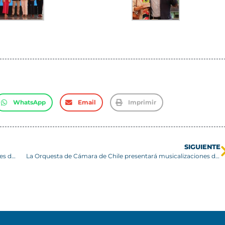
WhatsApp
Email
Imprimir
SIGUIENTE
Campeonato de Cross Country destaca por altos estándares de organización
La Orquesta de Cámara de Chile presentará musicalizaciones de las películas de Raúl Ruiz en el Teatro Aula Magna