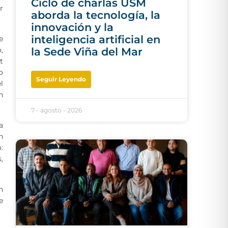
Ciclo de charlas USM
r
aborda la tecnología, la
innovación y la
inteligencia artificial en
e
,
la Sede Viña del Mar
t
o
Seguir Leyendo
l
n
7 - agosto - 2026
a
n
:
,
n
e