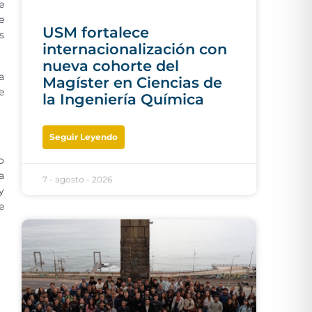
e
e
USM fortalece
s
internacionalización con
nueva cohorte del
a
Magíster en Ciencias de
e
la Ingeniería Química
Seguir Leyendo
o
a
7 - agosto - 2026
y
e