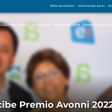
Sitios de Interés
Información para
Se
icio
Universidad
Admisión
Investigación
Extensión y Cult
cibe Premio Avonni 202