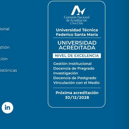
ional
stión
ción
stóricas