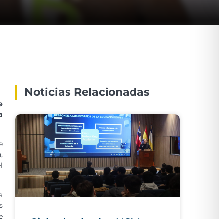
Noticias Relacionadas
e
a
e
,
l
a
s
e