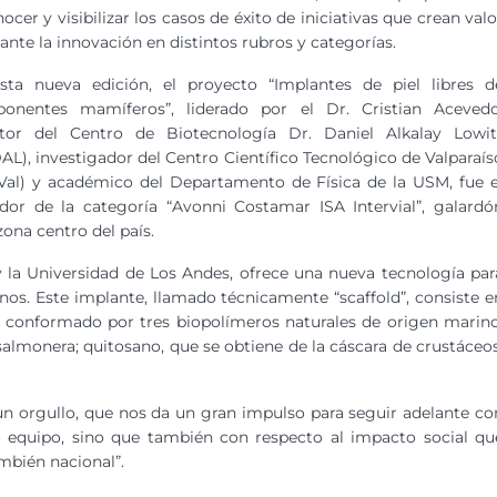
ocer y visibilizar los casos de éxito de iniciativas que crean valo
nte la innovación en distintos rubros y categorías.
sta nueva edición, el proyecto “Implantes de piel libres d
onentes mamíferos”, liderado por el Dr. Cristian Acevedo
ctor del Centro de Biotecnología Dr. Daniel Alkalay Lowit
L), investigador del Centro Científico Tecnológico de Valparaís
Val) y académico del Departamento de Física de la USM, fue e
dor de la categoría “Avonni Costamar ISA Intervial”, galardó
zona centro del país.
 y la Universidad de Los Andes, ofrece una nueva tecnología par
os. Este implante, llamado técnicamente “scaffold”, consiste e
 conformado por tres biopolímeros naturales de origen marino
 salmonera; quitosano, que se obtiene de la cáscara de crustáceos
 un orgullo, que nos da un gran impulso para seguir adelante co
 equipo, sino que también con respecto al impacto social qu
mbién nacional”.