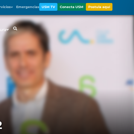
rvicios
Emergencias
USM TV
Conecta USM
Postula aquí
ura
2