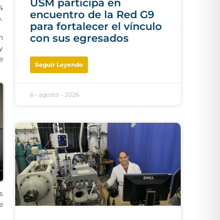
USM participa en
4
encuentro de la Red G9
.
para fortalecer el vínculo
con sus egresados
n
y
e
Seguir Leyendo
6 - agosto - 2026
s
e