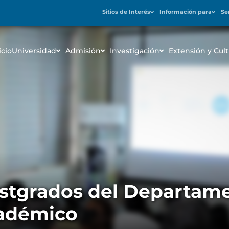
Sitios de Interés
Información para
Se
icio
Universidad
Admisión
Investigación
Extensión y Cult
stgrados del Departam
cadémico