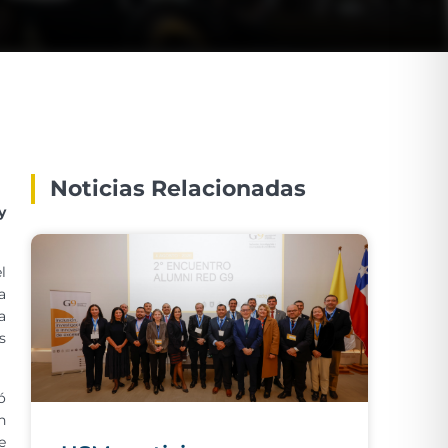
Noticias Relacionadas
y
l
a
a
s
ó
n
e