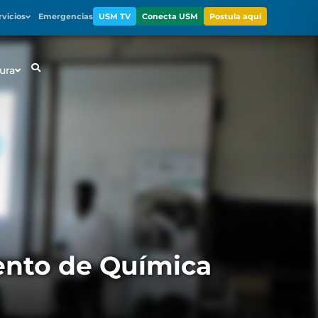
rvicios
Emergencias
USM TV
Conecta USM
Postula aquí
ura
ento de Química