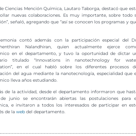
 de Ciencias Mención Química, Lautaro Taborga, destacó que est
rollar nuevas colaboraciones. Es muy importante, sobre todo s
ón”, señaló, agregando que “así se conocen los programas y qu
remonia contó además con la participación especial del Dr
henthiran Nalandhiran, quien actualmente ejerce com
mico en el departamento, y tuvo la oportunidad de dictar u
ario titulado “Innovations in nanotechnology for wate
ication”, en el cual habló sobre los diferentes procesos d
cación del agua mediante la nanotecnología, especialidad que e
ico lleva años estudiando.
 de la actividad, desde el departamento informaron que hast
 de junio se encontrarán abiertas las postulaciones para e
a, e invitaron a todos los interesados de participar en est
és de la
web
del departamento.