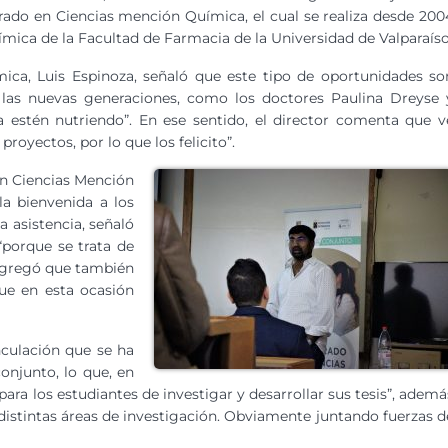
ado en Ciencias mención Química, el cual se realiza desde 200
ímica de la Facultad de Farmacia de la Universidad de Valparaíso
ica, Luis Espinoza, señaló que este tipo de oportunidades so
e las nuevas generaciones, como los doctores Paulina Dreyse 
la estén nutriendo”. En ese sentido, el director comenta que v
royectos, por lo que los felicito”.
n Ciencias Mención
la bienvenida a los
a asistencia, señaló
porque se trata de
agregó que también
que en esta ocasión
nculación que se ha
onjunto, lo que, en
ara los estudiantes de investigar y desarrollar sus tesis”, ademá
istintas áreas de investigación. Obviamente juntando fuerzas d