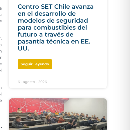
Centro SET Chile avanza
a
en el desarrollo de
i
modelos de seguridad
e
para combustibles del
futuro a través de
.
pasantía técnica en EE.
o
UU.
n
r
e
Seguir Leyendo
l
6 - agosto - 2026
a
l
e