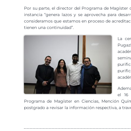
Por su parte, el director del Programa de Magíster
instancia “genera lazos y se aprovecha para desar
consideramos que estamos en proceso de acreditaci
tienen una continuidad”.
La ce
Pugaz
acadé
semin
purif
purifi
académ
Además
el 16
Programa de Magíster en Ciencias, Mención Químic
postgrado a revisar la información respectiva, a trav