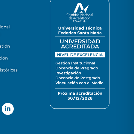
ional
stión
ción
stóricas