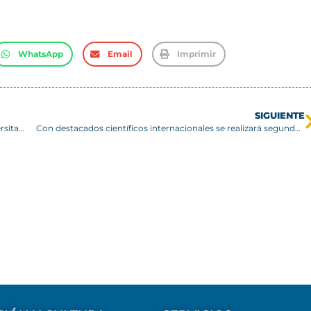
WhatsApp
Email
Imprimir
SIGUIENTE
Profesores USM completan Diplomado en Docencia Universitaria
Con destacados científicos internacionales se realizará segunda Escuela de Invierno USM