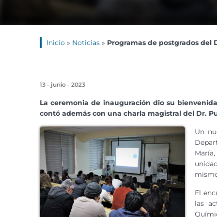
Inicio
»
Noticias
»
Programas de postgrados del 
13 - junio - 2023
La ceremonia de inauguración dio su bienvenida
contó además con una charla magistral del Dr. P
Un nu
Depar
María,
unida
mismo
El enc
las a
Quími