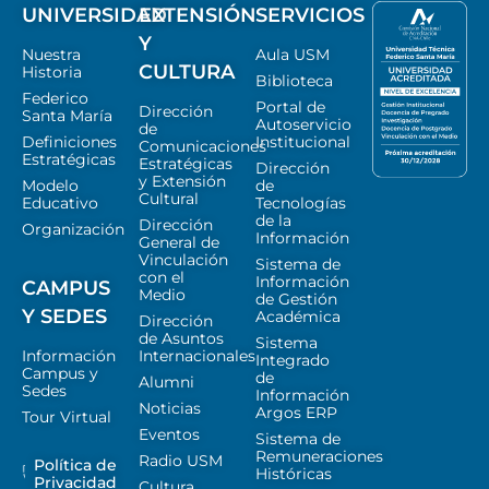
UNIVERSIDAD
EXTENSIÓN
SERVICIOS
Y
Nuestra
Aula USM
CULTURA
Historia
Biblioteca
Federico
Portal de
Dirección
Santa María
Autoservicio
de
Definiciones
Institucional
Comunicaciones
Estratégicas
Estratégicas
Dirección
y Extensión
Modelo
de
Cultural
Educativo
Tecnologías
de la
Dirección
Organización
Información
General de
Vinculación
Sistema de
con el
Información
CAMPUS
Medio
de Gestión
Y SEDES
Académica
Dirección
de Asuntos
Sistema
Información
Internacionales
Integrado
Campus y
de
Alumni
Sedes
Información
Noticias
Argos ERP
Tour Virtual
Eventos
Sistema de
Remuneraciones
Radio USM
Política de
Históricas
Privacidad
Cultura