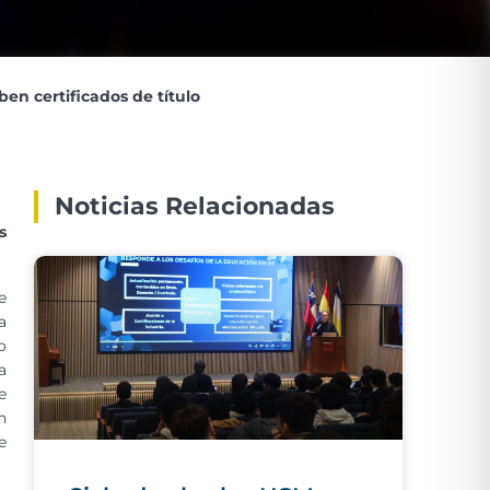
en certificados de título
Noticias Relacionadas
s
e
a
o
a
e
n
e