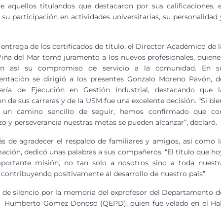
e aquellos titulandos que destacaron por sus calificaciones, e
, su participación en actividades universitarias, su personalidad 
a entrega de los certificados de título, el Director Académico de l
iña del Mar tomó juramento a los nuevos profesionales, quiene
ron así su compromiso de servicio a la comunidad. En s
entación se dirigió a los presentes Gonzalo Moreno Pavón, d
iería de Ejecución en Gestión Industrial, destacando que l
ón de sus carreras y de la USM fue una excelente decisión. “Si bie
 un camino sencillo de seguir, hemos confirmado que co
zo y perseverancia nuestras metas se pueden alcanzar”, declaró.
 de agradecer el respaldo de familiares y amigos, así como l
ación, dedicó unas palabras a sus compañeros: “El título que ho
portante misión, no tan solo a nosotros sino a toda nuestr
 contribuyendo positivamente al desarrollo de nuestro país”.
 de silencio por la memoria del exprofesor del Departamento d
R, Humberto Gómez Donoso (QEPD), quien fue velado en el Hal