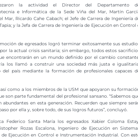
ezaron la actividad el Director del Departamento d
otecnia e Informática de la Sede Viña del Mar, Martín Garcí
el Mar, Ricardo Cahe Cabach; el Jefe de Carrera de Ingeniería d
apia; y la Jefa de Carrera de Ingeniería de Ejecución en Control 
omoción de egresados logró terminar exitosamente sus estudio
r la actual crisis sanitaria; sin embargo, todos estos sacrificio
s que encontrarán en un mundo definido por el cambio constante
 los llamó a construir una sociedad más justa e igualitaria
o del país mediante la formación de profesionales capaces d
, así como a los miembros de la USM que apoyaron su formació
 que son parte fundamental del profesional sansano. “Sabemos qu
an abundantes en esta generación. Recuerden que siempre será
aso por ella y, sobre todo, de sus logros futuros”, concluyó.
ica Federico Santa María los egresados Xabier Coloma Estay
ristopher Rozas Escalona, Ingeniero de Ejecución en Sistema
 de Ejecución en Control e Instrumentación Industrial. Con est