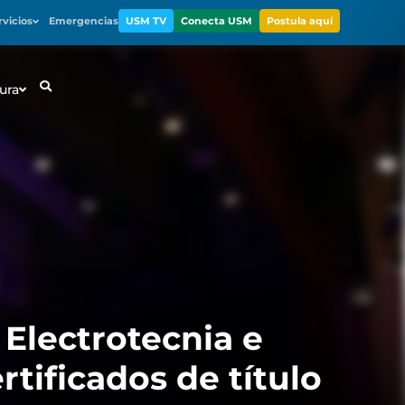
rvicios
Emergencias
USM TV
Conecta USM
Postula aquí
ura
Electrotecnia e
tificados de título