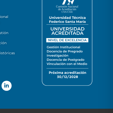
ional
stión
ción
stóricas