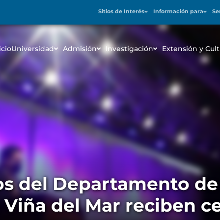
Sitios de Interés
Información para
Se
icio
Universidad
Admisión
Investigación
Extensión y Cult
s del Departamento de 
Viña del Mar reciben cer