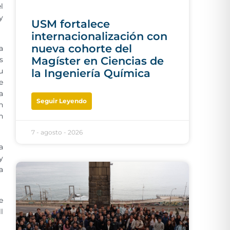
l
y
USM fortalece
internacionalización con
nueva cohorte del
a
Magíster en Ciencias de
s
u
la Ingeniería Química
e
a
Seguir Leyendo
n
n
7 - agosto - 2026
a
y
a
e
l