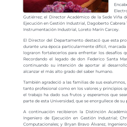
Encab
Electr
Gutiérrez; el Director Académico de la Sede Viña d
Ejecución en Gestión Industrial, Dagoberto Cabrera T
Instrumentación Industrial, Loreto Marín Carcey.
El Director del Departamento destacó que esta pr
durante una época particularmente difícil, marcada po
lograron fortalecerlos para enfrentar los desafío
Recordando el legado de don Federico Santa María
continuando su intención de aportar al desarroll
alcanzar el más alto grado del saber humano.
También agradeció a las familias de sus exalumnos
tanto profesional como en los valores y principios
el trabajo ha dado sus frutos y esperamos que se
parte de esta Universidad, que se enorgullece de su p
A continuación recibieron la Distinción Académ
Ingeniero de Ejecución en Gestión Industrial; Ch
Computacionales; y Bryan Bravo Álvarez, Ingeniero