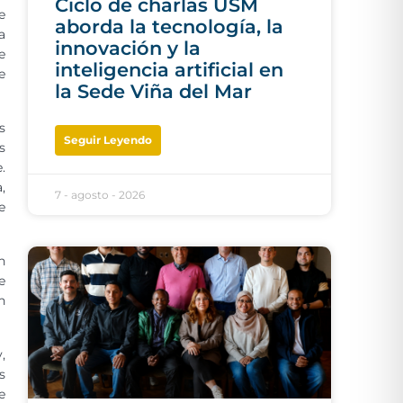
Ciclo de charlas USM
e
aborda la tecnología, la
a
innovación y la
e
inteligencia artificial en
e
la Sede Viña del Mar
s
Seguir Leyendo
s
.
,
7 - agosto - 2026
e
n
e
n
,
s
e