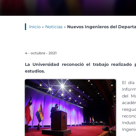
Inicio
»
Noticias
»
Nuevos Ingenieros del Departam
4 - octubre - 2021
La Universidad reconoció el trabajo realizad
estudios.
El día
Inform
del M
académ
resgua
recon
Indus
Ingeni