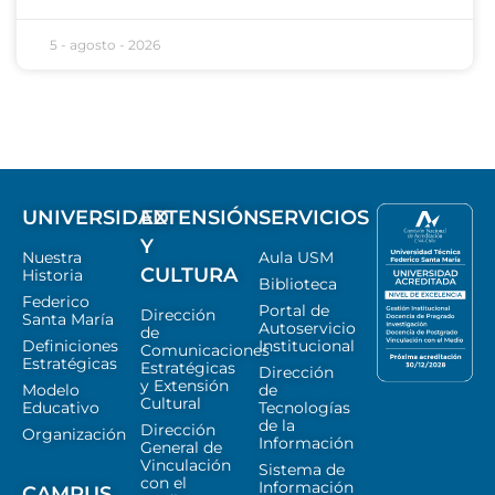
5 - agosto - 2026
UNIVERSIDAD
EXTENSIÓN
SERVICIOS
Y
Nuestra
Aula USM
CULTURA
Historia
Biblioteca
Federico
Portal de
Dirección
Santa María
Autoservicio
de
Definiciones
Institucional
Comunicaciones
Estratégicas
Estratégicas
Dirección
y Extensión
Modelo
de
Cultural
Educativo
Tecnologías
de la
Dirección
Organización
Información
General de
Vinculación
Sistema de
con el
Información
CAMPUS