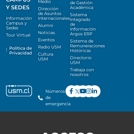
Medio
de Gestión
Y SEDES
Académica
Dirección
de Asuntos
Sistema
Información
Internacionales
Integrado
Campus y
de
Alumni
Sedes
Información
Noticias
Argos ERP
Tour Virtual
Eventos
Sistema de
Remuneraciones
Radio USM
Política de
Históricas
Privacidad
Cultura
Directorio
USM
USM
Trabaja con
nosotros
Números
de
emergencia