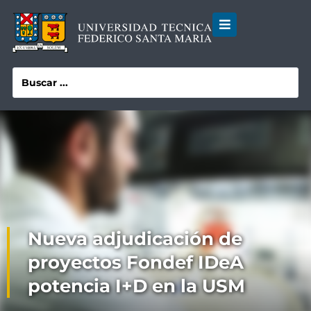
Nueva adjudicación de
proyectos Fondef IDeA
potencia I+D en la USM