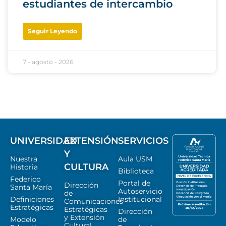
estudiantes de intercambio
Seguir Leyendo
7 - agosto - 2026
UNIVERSIDAD
EXTENSIÓN
SERVICIOS
Y
Nuestra
Aula USM
CULTURA
Historia
Biblioteca
Federico
Portal de
Dirección
Santa María
Autoservicio
de
Definiciones
Institucional
Comunicaciones
Estratégicas
Estratégicas
Dirección
y Extensión
Modelo
de
Cultural