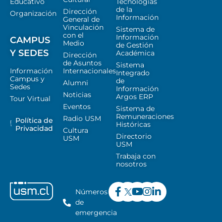
Educativo
Tecnologías
de la
Dirección
Organización
Información
General de
Vinculación
Sistema de
con el
Información
CAMPUS
Medio
de Gestión
Y SEDES
Académica
Dirección
de Asuntos
Sistema
Información
Internacionales
Integrado
Campus y
de
Alumni
Sedes
Información
Noticias
Argos ERP
Tour Virtual
Eventos
Sistema de
Remuneraciones
Radio USM
Política de
Históricas
Privacidad
Cultura
Directorio
USM
USM
Trabaja con
nosotros
Números
de
emergencia