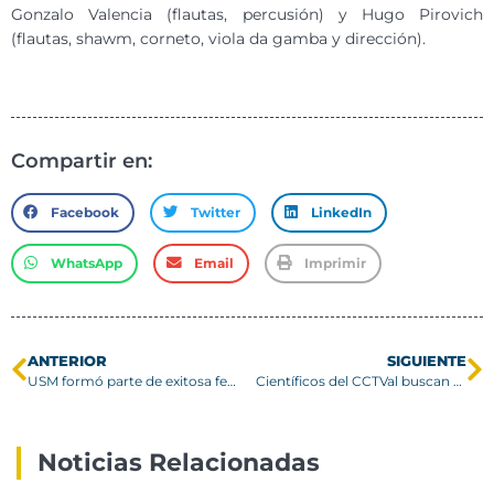
Gonzalo Valencia (flautas, percusión) y Hugo Pirovich
(flautas, shawm, corneto, viola da gamba y dirección).
Compartir en:
Facebook
Twitter
LinkedIn
WhatsApp
Email
Imprimir
ANTERIOR
SIGUIENTE
USM formó parte de exitosa feria PACE en la Región Metropolitana
Científicos del CCTVal buscan crear implantes de piel a partir de organismos marinos
Noticias Relacionadas