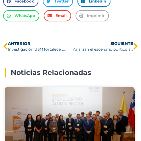
Facebook
Twitter
LinkedIn
WhatsApp
Email
Imprimir
ANTERIOR
SIGUIENTE
Investigación USM fortalece cooperación Chile–España en prevención de incendios forestales
Analizan el escenario político actual de América Latina en conferencia realizada en Campus San Joaquín
Noticias Relacionadas