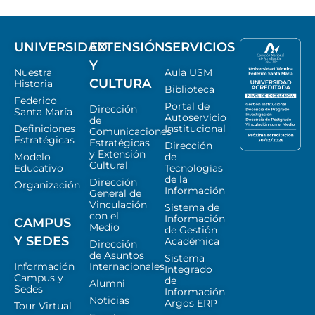
UNIVERSIDAD
EXTENSIÓN
SERVICIOS
Y
Nuestra
Aula USM
CULTURA
Historia
Biblioteca
Federico
Portal de
Dirección
Santa María
Autoservicio
de
Definiciones
Institucional
Comunicaciones
Estratégicas
Estratégicas
Dirección
y Extensión
Modelo
de
Cultural
Educativo
Tecnologías
de la
Dirección
Organización
Información
General de
Vinculación
Sistema de
con el
Información
CAMPUS
Medio
de Gestión
Y SEDES
Académica
Dirección
de Asuntos
Sistema
Información
Internacionales
Integrado
Campus y
de
Alumni
Sedes
Información
Noticias
Argos ERP
Tour Virtual