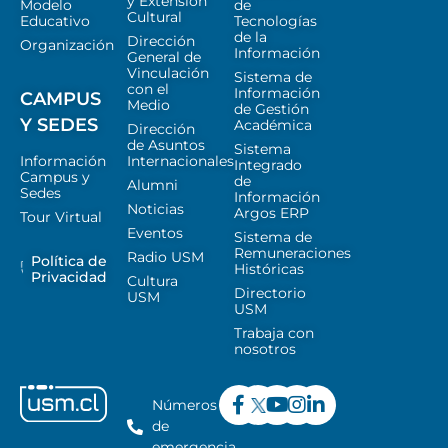
y Extensión
Modelo
de
Cultural
Educativo
Tecnologías
de la
Dirección
Organización
Información
General de
Vinculación
Sistema de
con el
Información
CAMPUS
Medio
de Gestión
Y SEDES
Académica
Dirección
de Asuntos
Sistema
Información
Internacionales
Integrado
Campus y
de
Alumni
Sedes
Información
Noticias
Argos ERP
Tour Virtual
Eventos
Sistema de
Remuneraciones
Radio USM
Política de
Históricas
Privacidad
Cultura
Directorio
USM
USM
Trabaja con
nosotros
Números
de
emergencia