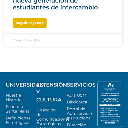
nueva generación de
estudiantes de intercambio
Seguir Leyendo
7 - agosto - 2026
UNIVERSIDAD
EXTENSIÓN
SERVICIOS
Y
Nuestra
Aula USM
CULTURA
Historia
Biblioteca
Federico
Portal de
Dirección
Santa María
Autoservicio
de
Definiciones
Institucional
Comunicaciones
Estratégicas
Estratégicas
Dirección