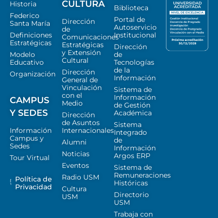
CULTURA
Historia
Biblioteca
Federico
Portal de
Dirección
Santa María
Autoservicio
de
Definiciones
Institucional
Comunicaciones
Estratégicas
Estratégicas
Dirección
y Extensión
Modelo
de
Cultural
Educativo
Tecnologías
de la
Dirección
Organización
Información
General de
Vinculación
Sistema de
con el
Información
CAMPUS
Medio
de Gestión
Y SEDES
Académica
Dirección
de Asuntos
Sistema
Información
Internacionales
Integrado
Campus y
de
Alumni
Sedes
Información
Noticias
Argos ERP
Tour Virtual
Eventos
Sistema de
Remuneraciones
Radio USM
Política de
Históricas
Privacidad
Cultura
Directorio
USM
USM
Trabaja con