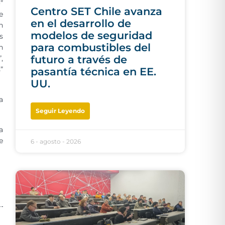
”
Centro SET Chile avanza
e
en el desarrollo de
n
modelos de seguridad
s
para combustibles del
n
futuro a través de
,
”
pasantía técnica en EE.
UU.
a
Seguir Leyendo
a
e
6 - agosto - 2026