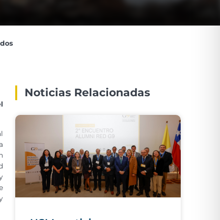
idos
Noticias Relacionadas
l
l
a
n
d
y
e
y