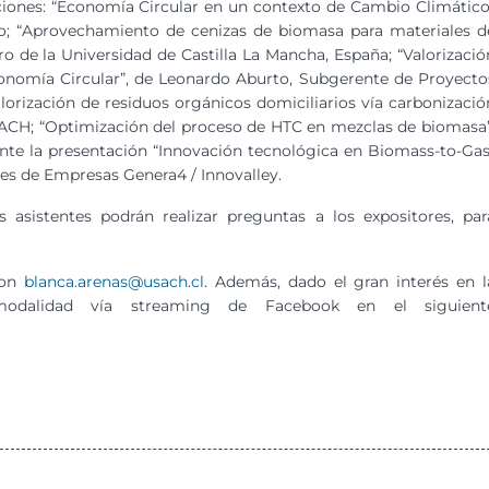
iones: “Economía Circular en un contexto de Cambio Climático
lo; “Aprovechamiento de cenizas de biomasa para materiales d
o de la Universidad de Castilla La Mancha, España; “Valorizació
onomía Circular”, de Leonardo Aburto, Subgerente de Proyecto
alorización de residuos orgánicos domiciliarios vía carbonizació
USACH; “Optimización del proceso de HTC en mezclas de biomasa”
mente la presentación “Innovación tecnológica en Biomass-to-Gas
nes de Empresas Genera4 / Innovalley.
 asistentes podrán realizar preguntas a los expositores, par
con
blanca.arenas@usach.cl
. Además, dado el gran interés en l
a modalidad vía streaming de Facebook en el siguient