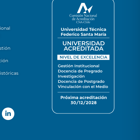
ional
stión
ción
stóricas