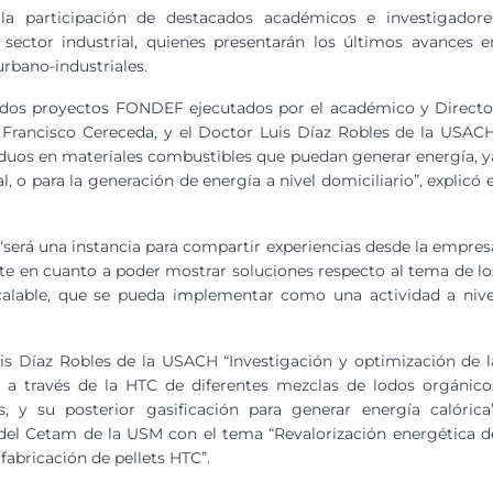
 la participación de destacados académicos e investigadore
l sector industrial, quienes presentarán los últimos avances e
urbano-industriales.
e dos proyectos FONDEF ejecutados por el académico y Directo
Francisco Cereceda, y el Doctor Luis Díaz Robles de la USACH
iduos en materiales combustibles que puedan generar energía, y
, o para la generación de energía a nivel domiciliario”, explicó e
 “será una instancia para compartir experiencias desde la empres
nte en cuanto a poder mostrar soluciones respecto al tema de lo
scalable, que se pueda implementar como una actividad a nive
uis Díaz Robles de la USACH “Investigación y optimización de l
a a través de la HTC de diferentes mezclas de lodos orgánico
, y su posterior gasificación para generar energía calórica”
r del Cetam de la USM con el tema “Revalorización energética d
 fabricación de pellets HTC”.