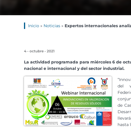
Inicio
»
Noticias
»
Expertos internacionales anali
4 - octubre - 2021
La actividad programada para miércoles 6 de octu
nacional e internacional y del sector industrial
.
“Innov
del w
Feder
conjun
de Cas
Desarr
llevar
hasta l