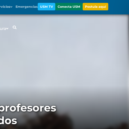
rvicios
Emergencias
USM TV
Conecta USM
Postula aquí
ura
 profesores
dos