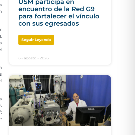
USM participa en
s
encuentro de la Red G9
n
para fortalecer el vínculo
con sus egresados
r
.
Seguir Leyendo
a
l
6 - agosto - 2026
a
s
l
a
s
;
e