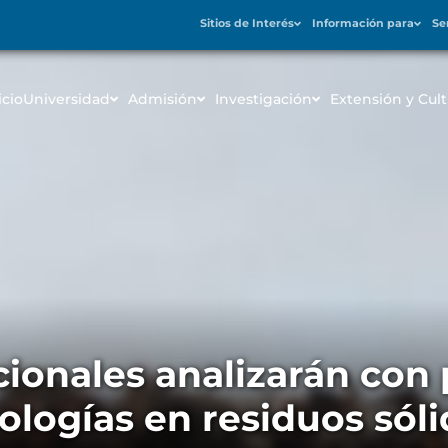
Sitios de Interés
Información para
Se
icio
Universidad
Admisión
Investigación
Extensión y Cult
cionales analizarán con
logías en residuos sóli