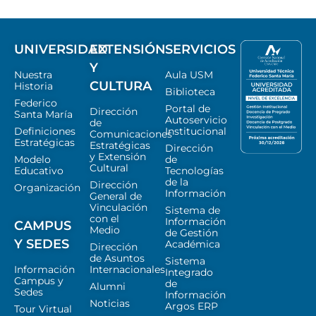
UNIVERSIDAD
EXTENSIÓN
SERVICIOS
Y
Nuestra
Aula USM
CULTURA
Historia
Biblioteca
Federico
Portal de
Dirección
Santa María
Autoservicio
de
Definiciones
Institucional
Comunicaciones
Estratégicas
Estratégicas
Dirección
y Extensión
Modelo
de
Cultural
Educativo
Tecnologías
de la
Dirección
Organización
Información
General de
Vinculación
Sistema de
con el
Información
CAMPUS
Medio
de Gestión
Y SEDES
Académica
Dirección
de Asuntos
Sistema
Información
Internacionales
Integrado
Campus y
de
Alumni
Sedes
Información
Noticias
Argos ERP
Tour Virtual