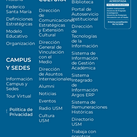
Biblioteca
Federico
Portal de
Dirección
Santa María
Autoservicio
de
Definiciones
Institucional
Comunicaciones
Estratégicas
Estratégicas
Dirección
y Extensión
Modelo
de
Cultural
Educativo
Tecnologías
de la
Dirección
Organización
Información
General de
Vinculación
Sistema de
con el
Información
CAMPUS
Medio
de Gestión
Y SEDES
Académica
Dirección
de Asuntos
Sistema
Información
Internacionales
Integrado
Campus y
de
Alumni
Sedes
Información
Noticias
Argos ERP
Tour Virtual
Eventos
Sistema de
Remuneraciones
Radio USM
Política de
Históricas
Privacidad
Cultura
Directorio
USM
USM
Trabaja con
nosotros