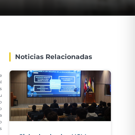
Noticias Relacionadas
e
l
s
u
o
o
a
o
s