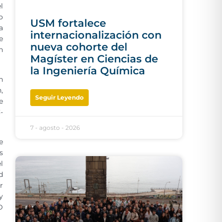
l
o
USM fortalece
a
internacionalización con
e
nueva cohorte del
n
Magíster en Ciencias de
la Ingeniería Química
n
,
Seguir Leyendo
e
-
7 - agosto - 2026
e
s
l
d
r
y
D