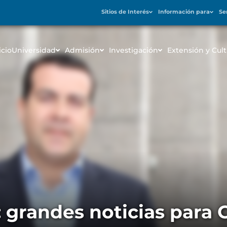
Sitios de Interés
Información para
Se
icio
Universidad
Admisión
Investigación
Extensión y Cult
: grandes noticias para 