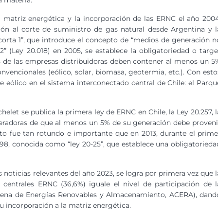
a materia.
la matriz energética y la incorporación de las ERNC el año 2004
ón al corte de suministro de gas natural desde Argentina y l
corta 1”, que introduce el concepto de “medios de generación n
2” (Ley 20.018) en 2005, se establece la obligatoriedad o targe
os de las empresas distribuidoras deben contener al menos un 5
vencionales (eólico, solar, biomasa, geotermia, etc.). Con esto
e eólico en el sistema interconectado central de Chile: el Parqu
elet se publica la primera ley de ERNC en Chile, la Ley 20.257, l
neradoras de que al menos un 5% de su generación debe proveni
ito fue tan rotundo e importante que en 2013, durante el prime
698, conocida como “ley 20-25”, que establece una obligatorieda
 noticias relevantes del año 2023, se logra por primera vez que l
s centrales ERNC (36,6%) iguale el nivel de participación de l
ilena de Energías Renovables y Almacenamiento, ACERA), dand
u incorporación a la matriz energética.