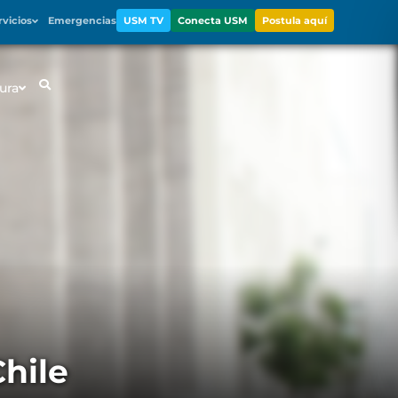
rvicios
Emergencias
USM TV
Conecta USM
Postula aquí
ura
Chile