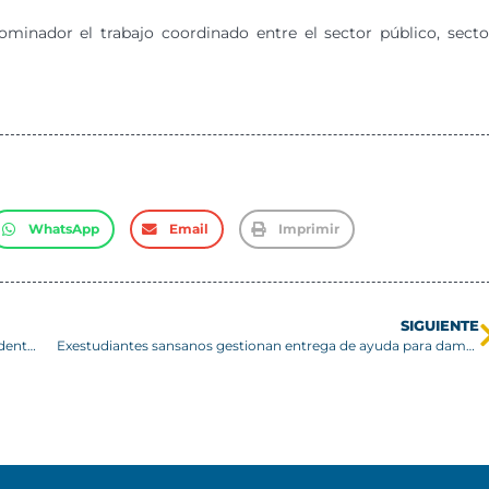
nador el trabajo coordinado entre el sector público, secto
WhatsApp
Email
Imprimir
SIGUIENTE
Expresión de condolencias por el fallecimiento del ex Presidente de la República Sr. Sebastián Piñera
Exestudiantes sansanos gestionan entrega de ayuda para damnificados por incendios en Región de Valparaíso