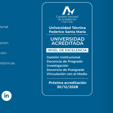
ional
stión
ción
stóricas