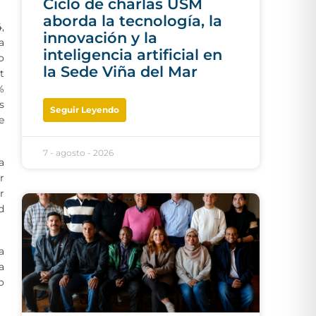
Ciclo de charlas USM
aborda la tecnología, la
,
innovación y la
a
inteligencia artificial en
o
la Sede Viña del Mar
t
%
s
Seguir Leyendo
e
7 - agosto - 2026
a
r
r
d
a
a
o