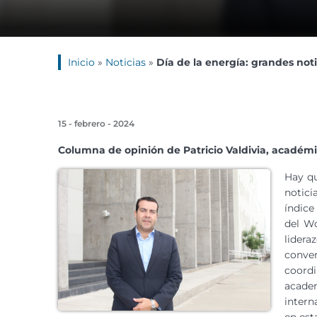
Inicio
»
Noticias
»
Día de la energía: grandes noti
15 - febrero - 2024
Columna de opinión de Patricio Valdivia, académi
Hay qu
notici
índice
del W
lider
conve
coord
acade
intern