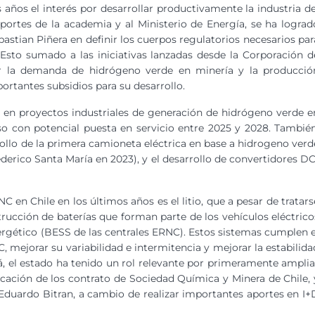
 años el interés por desarrollar productivamente la industria de
aportes de la academia y al Ministerio de Energía, se ha lograd
stian Piñera en definir los cuerpos regulatorios necesarios par
 Esto sumado a las iniciativas lanzadas desde la Corporación d
ar la demanda de hidrógeno verde en minería y la producció
ortantes subsidios para su desarrollo.
o en proyectos industriales de generación de hidrógeno verde e
so con potencial puesta en servicio entre 2025 y 2028. También
ollo de la primera camioneta eléctrica en base a hidrogeno verd
derico Santa María en 2023), y el desarrollo de convertidores DC
C en Chile en los últimos años es el litio, que a pesar de tratars
trucción de baterías que forman parte de los vehículos eléctrico
rgético (BESS de las centrales ERNC). Estos sistemas cumplen e
, mejorar su variabilidad e intermitencia y mejorar la estabilida
cá, el estado ha tenido un rol relevante por primeramente amplia
ficación de los contrato de Sociedad Química y Minera de Chile, 
 Eduardo Bitran, a cambio de realizar importantes aportes en I+