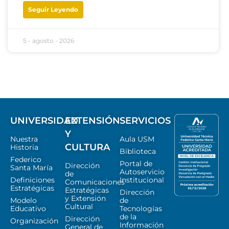
Seguir Leyendo
5 - agosto - 2026
UNIVERSIDAD
EXTENSIÓN
SERVICIOS
Y
Nuestra
Aula USM
CULTURA
Historia
Biblioteca
Federico
Portal de
Dirección
Santa María
Autoservicio
de
Definiciones
Institucional
Comunicaciones
Estratégicas
Estratégicas
Dirección
y Extensión
Modelo
de
Cultural
Educativo
Tecnologías
de la
Dirección
Organización
Información
General de