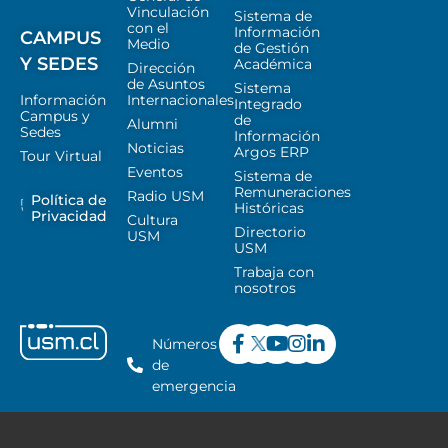
Vinculación
Sistema de
con el
Información
CAMPUS
Medio
de Gestión
Y SEDES
Académica
Dirección
de Asuntos
Sistema
Información
Internacionales
Integrado
Campus y
de
Alumni
Sedes
Información
Noticias
Argos ERP
Tour Virtual
Eventos
Sistema de
Remuneraciones
Radio USM
Política de
Históricas
Privacidad
Cultura
Directorio
USM
USM
Trabaja con
nosotros
Números
de
emergencia