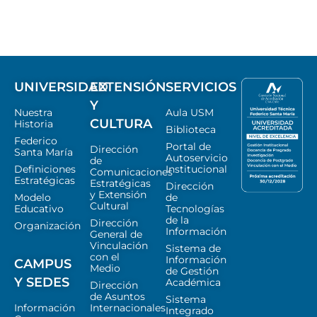
UNIVERSIDAD
EXTENSIÓN
SERVICIOS
Y
Nuestra
Aula USM
CULTURA
Historia
Biblioteca
Federico
Portal de
Dirección
Santa María
Autoservicio
de
Definiciones
Institucional
Comunicaciones
Estratégicas
Estratégicas
Dirección
y Extensión
Modelo
de
Cultural
Educativo
Tecnologías
de la
Dirección
Organización
Información
General de
Vinculación
Sistema de
con el
Información
CAMPUS
Medio
de Gestión
Y SEDES
Académica
Dirección
de Asuntos
Sistema
Información
Internacionales
Integrado