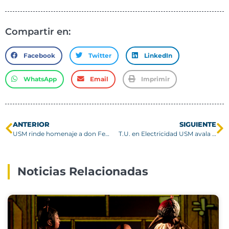
Compartir en:
Facebook
Twitter
LinkedIn
WhatsApp
Email
Imprimir
ANTERIOR
SIGUIENTE
USM rinde homenaje a don Federico Santa María Carrera en el 96° aniversario de su fallecimiento
T.U. en Electricidad USM avala su calidad con certificación máxima
Noticias Relacionadas