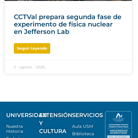
CCTVal prepara segunda fase de
experimento de física nuclear
en Jefferson Lab
Seguir Leyendo
5 - agosto - 2026
UNIVERSIDAD
EXTENSIÓN
SERVICIOS
Y
Nuestra
Aula USM
CULTURA
Historia
Biblioteca