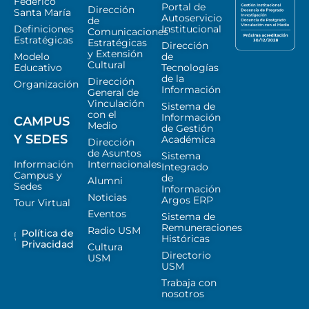
Federico
Portal de
Dirección
Santa María
Autoservicio
de
Definiciones
Institucional
Comunicaciones
Estratégicas
Estratégicas
Dirección
y Extensión
Modelo
de
Cultural
Educativo
Tecnologías
de la
Dirección
Organización
Información
General de
Vinculación
Sistema de
con el
Información
CAMPUS
Medio
de Gestión
Y SEDES
Académica
Dirección
de Asuntos
Sistema
Información
Internacionales
Integrado
Campus y
de
Alumni
Sedes
Información
Noticias
Argos ERP
Tour Virtual
Eventos
Sistema de
Remuneraciones
Radio USM
Política de
Históricas
Privacidad
Cultura
Directorio
USM
USM
Trabaja con
nosotros