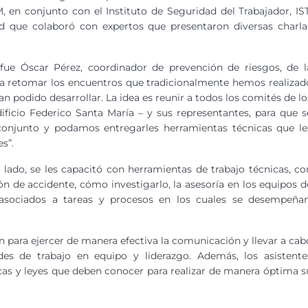
, en conjunto con el Instituto de Seguridad del Trabajador, IST
d que colaboró con expertos que presentaron diversas charla
fue Óscar Pérez, coordinador de prevención de riesgos, de l
a retomar los encuentros que tradicionalmente hemos realizad
n podido desarrollar. La idea es reunir a todos los comités de lo
ficio Federico Santa María – y sus representantes, para que s
 conjunto y podamos entregarles herramientas técnicas que le
s”.
 lado, se les capacitó con herramientas de trabajo técnicas, co
ión de accidente, cómo investigarlo, la asesoría en los equipos d
s asociados a tareas y procesos en los cuales se desempeñan
n para ejercer de manera efectiva la comunicación y llevar a cab
ades de trabajo en equipo y liderazgo. Además, los asistente
icas y leyes que deben conocer para realizar de manera óptima s