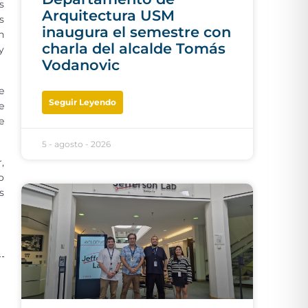
s
Arquitectura USM
s
inaugura el semestre con
n
charla del alcalde Tomás
y
Vodanovic
e
Seguir Leyendo
e
e
5 - agosto - 2026
,
o
s