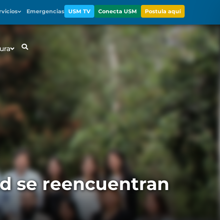
rvicios
Emergencias
USM TV
Conecta USM
Postula aquí
ura
ad se reencuentran