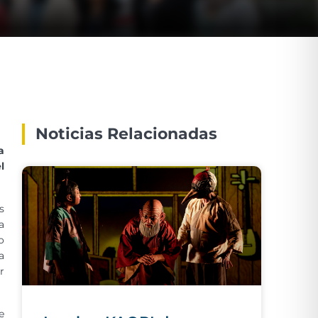
Noticias Relacionadas
a
l
s
a
o
a
r
e