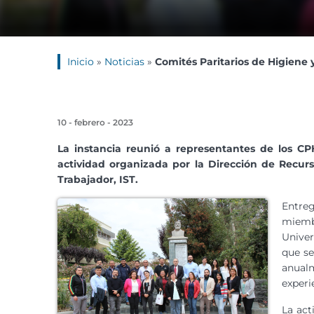
Inicio
»
Noticias
»
Comités Paritarios de Higiene
10 - febrero - 2023
La instancia reunió a representantes de los C
actividad organizada por la Dirección de Recur
Trabajador, IST.
Entreg
miemb
Univer
que se
anualm
experi
La act