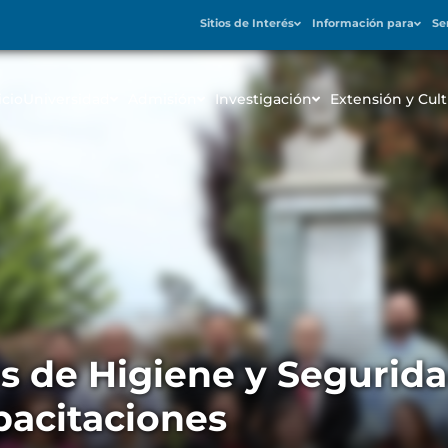
Sitios de Interés
Información para
Se
icio
Universidad
Admisión
Investigación
Extensión y Cult
os de Higiene y Segurid
pacitaciones