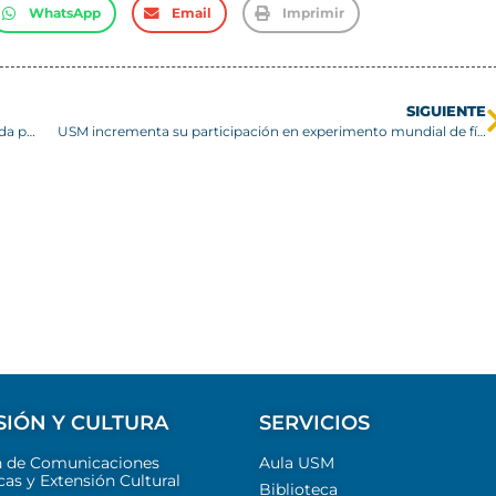
WhatsApp
Email
Imprimir
SIGUIENTE
USM da inicio a su Temporada Artística 2023 con una variada programación
USM incrementa su participación en experimento mundial de física de partículas
SIÓN Y CULTURA
SERVICIOS
n de Comunicaciones
Aula USM
cas y Extensión Cultural
Biblioteca