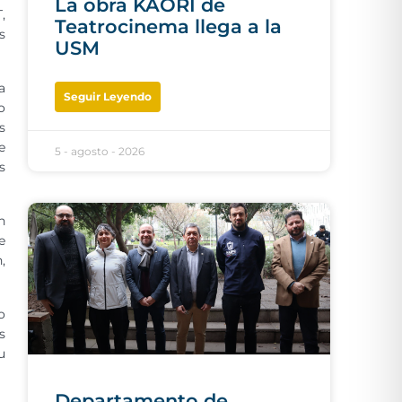
La obra KAORI de
,
Teatrocinema llega a la
s
USM
a
Seguir Leyendo
o
s
e
5 - agosto - 2026
s
n
e
,
o
s
u
Departamento de