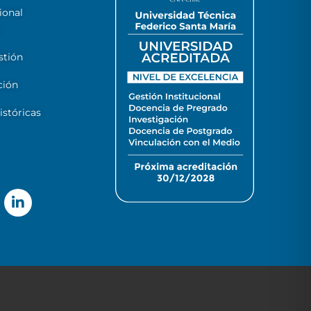
ional
stión
ción
stóricas