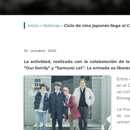
Inicio
»
Noticias
»
Ciclo de cine japonés llega a
10 - octubre - 2023
La actividad, realizada con la colaboración d
“Our family” y “Samurai cat”. La entrada es libera
Entre 
en el 
un cic
filmog
La mue
es co
univer