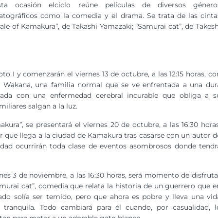
ta ocasión elciclo reúne películas de diversos género
tográficos como la comedia y el drama. Se trata de las cinta
e tale of Kamakura”, de Takashi Yamazaki; “Samurai cat”, de Takesh
oto I y comenzarán el viernes 13 de octubre, a las 12:15 horas, co
los Wakana, una familia normal que se ve enfrentada a una dur
cada con una enfermedad cerebral incurable que obliga a s
iliares salgan a la luz.
kura”, se presentará el viernes 20 de octubre, a las 16:30 horas
r que llega a la ciudad de Kamakura tras casarse con un autor d
alidad ocurrirán toda clase de eventos asombrosos donde tendr
rnes 3 de noviembre, a las 16:30 horas, será momento de disfruta
murai cat”, comedia que relata la historia de un guerrero que e
ado solía ser temido, pero que ahora es pobre y lleva una vid
 tranquila. Todo cambiará para él cuando, por casualidad, l