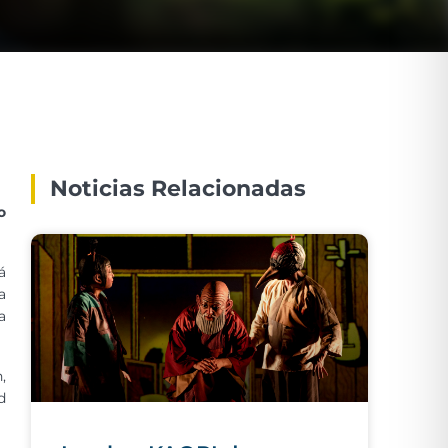
Noticias Relacionadas
o
á
a
a
,
d