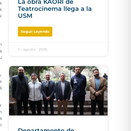
La obra KAORI de
s
Teatrocinema llega a la
s
USM
i
Seguir Leyendo
n
5 - agosto - 2026
a
u
.
e
á
r
n
a
o
Departamento de