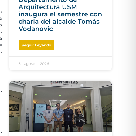
Arquitectura USM
m
inaugura el semestre con
e
charla del alcalde Tomás
a
Vodanovic
s
a
e
Seguir Leyendo
s
5 - agosto - 2026