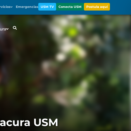
rvicios
Emergencias
USM TV
Conecta USM
Postula aquí
ura
itacura USM