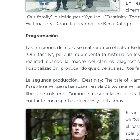
En es
cinema
“Our family”, dirigida por Yûya Ishii; “Destinity: Th
Watanabe; y “Room laundaring” de Kenji Katagiri.
Programación
Las funciones del ciclo se realizarán en el salón Bell
“Our family”, película que cuenta la historia de 
realidad cuando la madre del clan es diagnosti
hospitalización, provocando que diversos asuntos fam
La segunda producción, “Destinity: The tale of Kama
Esta cinta muestra las aventuras de Akiko, una muje
libros de misterio. Durante su estancia en la loc
contacto con espíritus, duendes y fantasmas.
El vie
de “Sa
el pas
sola y