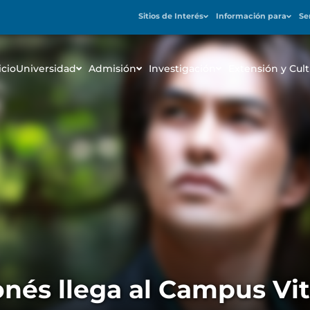
Sitios de Interés
Información para
Se
icio
Universidad
Admisión
Investigación
Extensión y Cult
ponés llega al Campus V