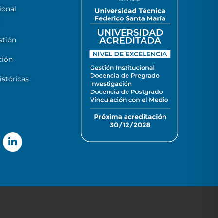
ional
stión
ción
stóricas