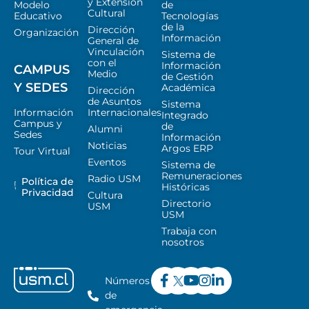
y Extensión
Modelo
de
Cultural
Educativo
Tecnologías
de la
Dirección
Organización
Información
General de
Vinculación
Sistema de
con el
Información
CAMPUS
Medio
de Gestión
Y SEDES
Académica
Dirección
de Asuntos
Sistema
Información
Internacionales
Integrado
Campus y
de
Alumni
Sedes
Información
Noticias
Argos ERP
Tour Virtual
Eventos
Sistema de
Remuneraciones
Radio USM
Política de
Históricas
Privacidad
Cultura
Directorio
USM
USM
Trabaja con
nosotros
Números
de