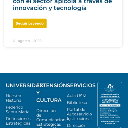
con el sector apícola a través de
innovación y tecnología
Seguir Leyendo
6 - agosto - 2026
UNIVERSIDAD
EXTENSIÓN
SERVICIOS
Y
Nuestra
Aula USM
CULTURA
Historia
Biblioteca
Federico
Portal de
Dirección
Santa María
Autoservicio
de
Definiciones
Institucional
Comunicaciones
Estratégicas
Estratégicas
Dirección