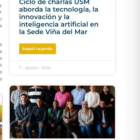
Ciclo de charlas USM
y
aborda la tecnología, la
r
innovación y la
o
inteligencia artificial en
a
la Sede Viña del Mar
e
Seguir Leyendo
a
e
l
7 - agosto - 2026
e
e