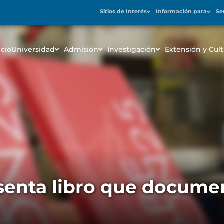
Sitios de Interés
Información para
Se
icio
Universidad
Admisión
Investigación
Extensión y Cult
senta libro que docume