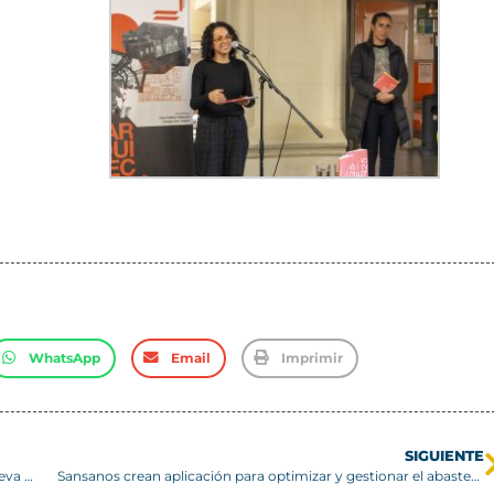
WhatsApp
Email
Imprimir
SIGUIENTE
Estudiantes de la USM destacan a nivel nacional en una nueva versión de la competencia IEEExtreme
Sansanos crean aplicación para optimizar y gestionar el abastecimiento de los comedores solidarios en Viña del Mar