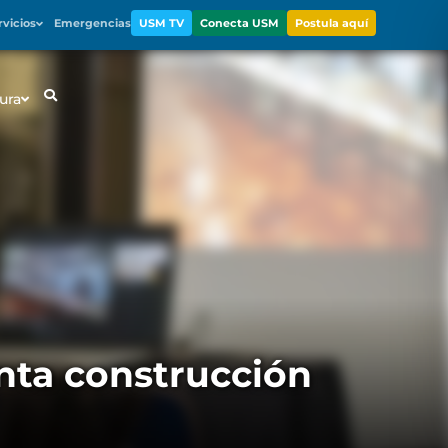
rvicios
Emergencias
USM TV
Conecta USM
Postula aquí
ura
nta construcción