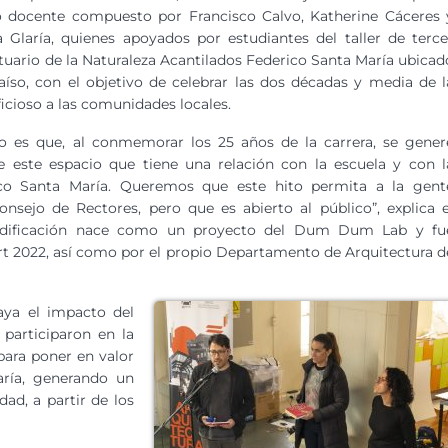
o docente compuesto por Francisco Calvo, Katherine Cáceres 
Glaría, quienes apoyados por estudiantes del taller de terce
tuario de la Naturaleza Acantilados Federico Santa María ubicad
aíso, con el objetivo de celebrar las dos décadas y media de l
icioso a las comunidades locales.
o es que, al conmemorar los 25 años de la carrera, se gener
 este espacio que tiene una relación con la escuela y con l
ico Santa María. Queremos que este hito permita a la gent
onsejo de Rectores, pero que es abierto al público”, explica e
a edificación nace como un proyecto del Dum Dum Lab y fu
art 2022, así como por el propio Departamento de Arquitectura d
aya el impacto del
 participaron en la
para poner en valor
aría, generando un
ad, a partir de los