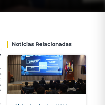
Noticias Relacionadas
l
n
e
e
o
a
s
l