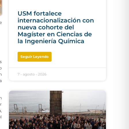
USM fortalece
internacionalización con
e
nueva cohorte del
Magíster en Ciencias de
la Ingeniería Química
Seguir Leyendo
s
o
n
7 - agosto - 2026
a
n
r
,
l