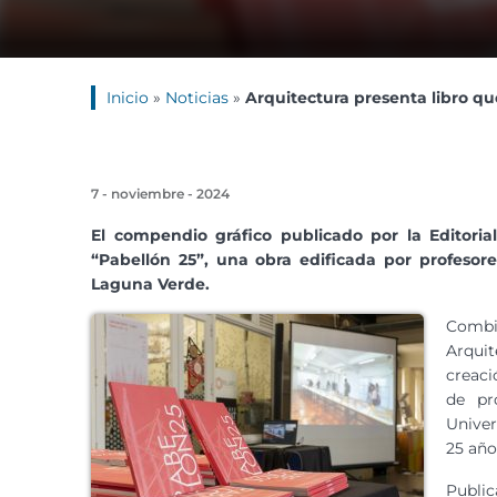
Inicio
»
Noticias
»
Arquitectura presenta libro q
7 - noviembre - 2024
El compendio gráfico publicado por la Editoria
“Pabellón 25”, una obra edificada por profesor
Laguna Verde.
Combi
Arquit
creac
de pr
Univer
25 año
Public