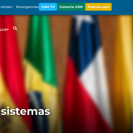
rvicios
Emergencias
USM TV
Conecta USM
Postula aquí
ura
sistemas