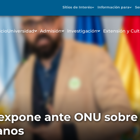
Sitios de Interés
Información para
Se
icio
Universidad
Admisión
Investigación
Extensión y Cult
xpone ante ONU sobre 
anos