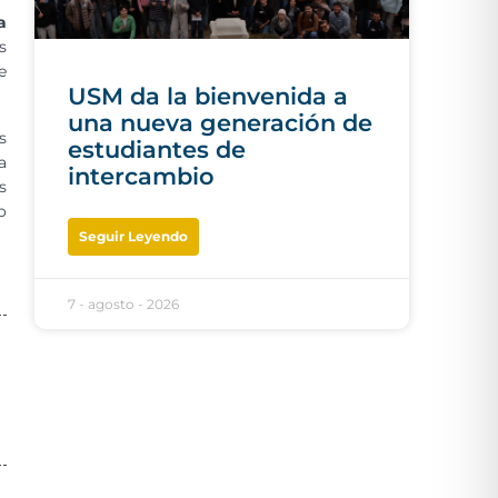
a
s
e
USM da la bienvenida a
una nueva generación de
s
estudiantes de
a
intercambio
s
o
Seguir Leyendo
7 - agosto - 2026