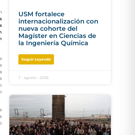
n
USM fortalece
s
internacionalización con
s
nueva cohorte del
n
Magíster en Ciencias de
n
la Ingeniería Química
e
Seguir Leyendo
e
a
7 - agosto - 2026
e
o
o
e
s
o