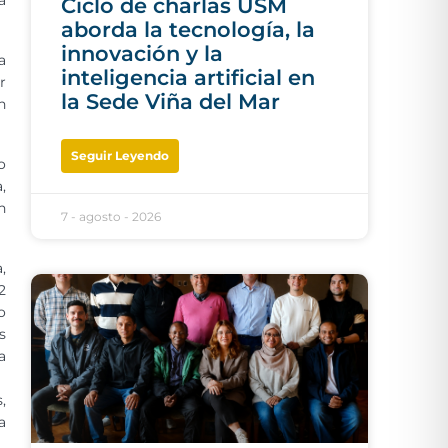
a
Ciclo de charlas USM
aborda la tecnología, la
innovación y la
a
inteligencia artificial en
r
la Sede Viña del Mar
n
Seguir Leyendo
o
,
n
7 - agosto - 2026
,
2
o
s
a
,
a