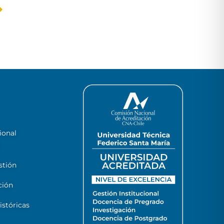
ional
stión
ción
stóricas