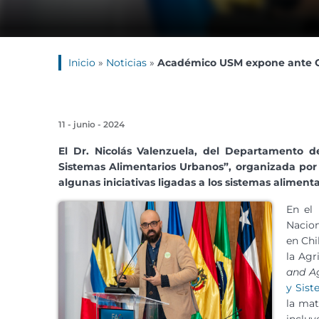
Inicio
»
Noticias
»
Académico USM expone ante O
11 - junio - 2024
El Dr. Nicolás Valenzuela, del Departamento d
Sistemas Alimentarios Urbanos”, organizada por
algunas iniciativas ligadas a los sistemas aliment
En el
Nacion
en Chi
la Agr
and Ag
y Sist
la mat