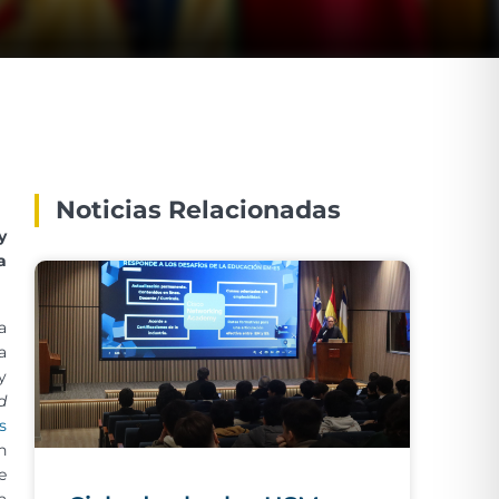
Noticias Relacionadas
y
a
a
a
y
d
s
n
e