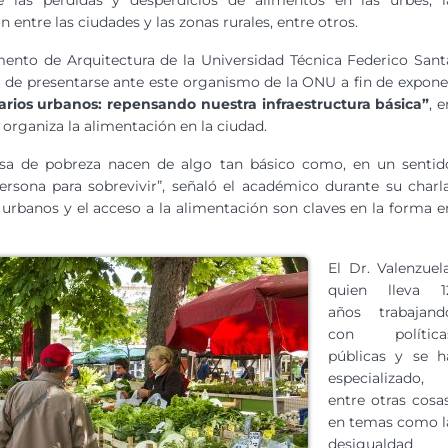
ye las pérdidas y desperdicios de alimentos en las urbes, l
ón entre las ciudades y las zonas rurales, entre otros.
ento de Arquitectura de la Universidad Técnica Federico Sant
ad de presentarse ante este organismo de la ONU a fin de expone
arios urbanos: repensando nuestra infraestructura básica”
, e
 organiza la alimentación en la ciudad.
sa de pobreza nacen de algo tan básico como, en un sentid
rsona para sobrevivir”, señaló el académico durante su charla
 urbanos y el acceso a la alimentación son claves en la forma e
El Dr. Valenzuela
quien lleva 1
años trabajand
con política
públicas y se h
especializado,
entre otras cosas
en temas como l
desigualdad