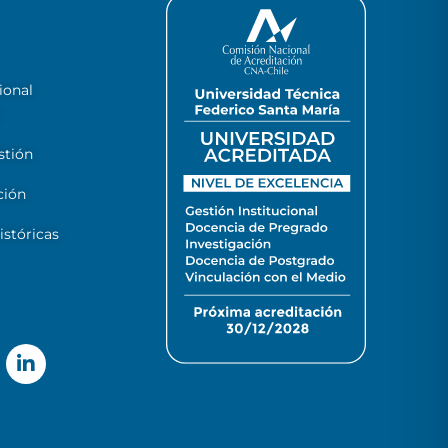
ional
stión
ción
stóricas