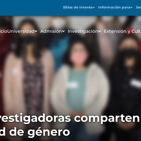
Sitios de Interés
Información para
Se
icio
Universidad
Admisión
Investigación
Extensión y Cult
estigadoras comparten 
ad de género