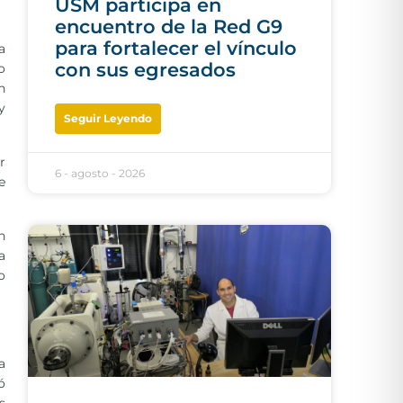
USM participa en
encuentro de la Red G9
para fortalecer el vínculo
a
con sus egresados
o
n
y
Seguir Leyendo
r
6 - agosto - 2026
e
n
a
o
a
ó