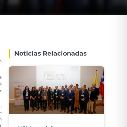
Noticias Relacionadas
,
a
a
y
o
e
n
r