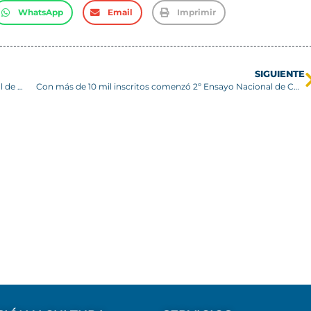
WhatsApp
Email
Imprimir
SIGUIENTE
USM es parte del lanzamiento regional del Premio Nacional de Innovación Avonni 2022
Con más de 10 mil inscritos comenzó 2º Ensayo Nacional de CPECH y la USM