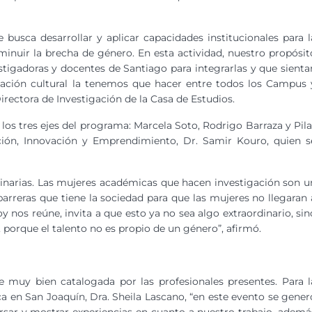
busca desarrollar y aplicar capacidades institucionales para l
minuir la brecha de género. En esta actividad, nuestro propósit
stigadoras y docentes de Santiago para integrarlas y que sienta
mación cultural la tenemos que hacer entre todos los Campus 
Directora de Investigación de la Casa de Estudios.
 los tres ejes del programa: Marcela Soto, Rodrigo Barraza y Pila
ción, Innovación y Emprendimiento, Dr. Samir Kouro, quien s
dinarias. Las mujeres académicas que hacen investigación son u
arreras que tiene la sociedad para que las mujeres no llegaran 
y nos reúne, invita a que esto ya no sea algo extraordinario, sin
 porque el talento no es propio de un género”, afirmó.
e muy bien catalogada por las profesionales presentes. Para l
 en San Joaquín, Dra. Sheila Lascano, “en este evento se gener