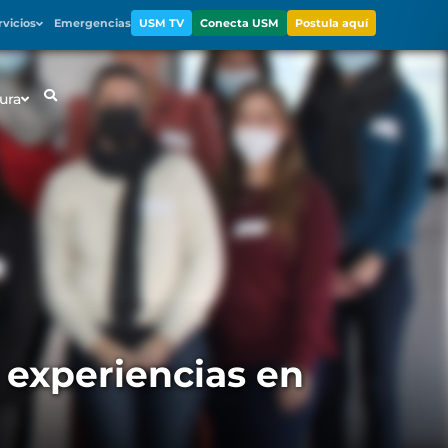
rvicios
Emergencias
USM TV
Conecta USM
Postula aquí
ura
experiencias en