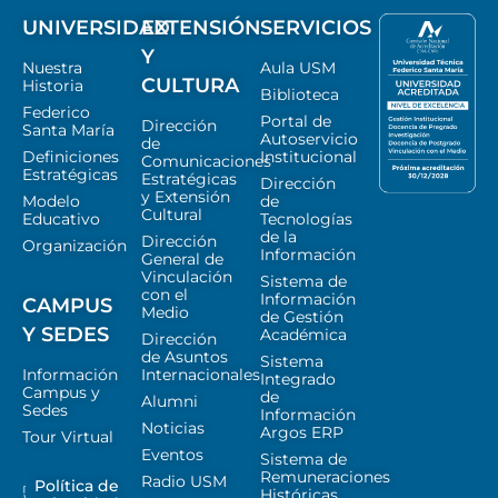
UNIVERSIDAD
EXTENSIÓN
SERVICIOS
Y
Nuestra
Aula USM
CULTURA
Historia
Biblioteca
Federico
Portal de
Dirección
Santa María
Autoservicio
de
Definiciones
Institucional
Comunicaciones
Estratégicas
Estratégicas
Dirección
y Extensión
Modelo
de
Cultural
Educativo
Tecnologías
de la
Dirección
Organización
Información
General de
Vinculación
Sistema de
con el
Información
CAMPUS
Medio
de Gestión
Y SEDES
Académica
Dirección
de Asuntos
Sistema
Información
Internacionales
Integrado
Campus y
de
Alumni
Sedes
Información
Noticias
Argos ERP
Tour Virtual
Eventos
Sistema de
Remuneraciones
Radio USM
Política de
Históricas