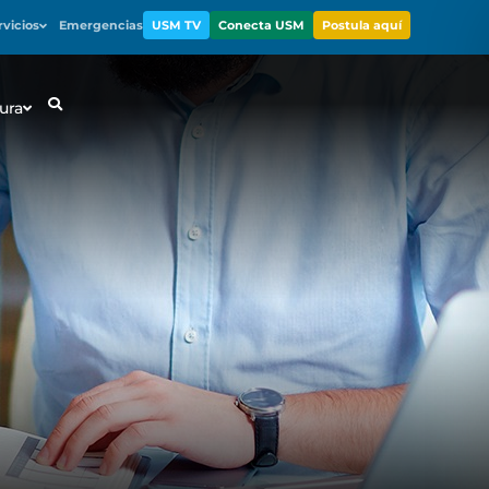
rvicios
Emergencias
USM TV
Conecta USM
Postula aquí
ura