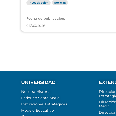
Investigación
Noticias
Fecha de publicación:
03/03/2026
UNIVERSIDAD
EXTEN
Nuestra Historia
Direcció
Estratégi
Federico Santa María
Dirección
Definiciones Estratégicas
Medio
Modelo Educativo
Dirección