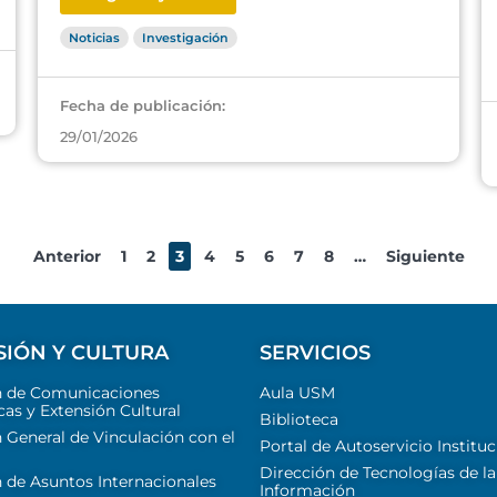
Noticias
Investigación
Fecha de publicación:
29/01/2026
Anterior
1
2
3
4
5
6
7
8
…
Siguiente
SIÓN Y CULTURA
SERVICIOS
n de Comunicaciones
Aula USM
cas y Extensión Cultural
Biblioteca
 General de Vinculación con el
Portal de Autoservicio Instituc
Dirección de Tecnologías de la
 de Asuntos Internacionales
Información