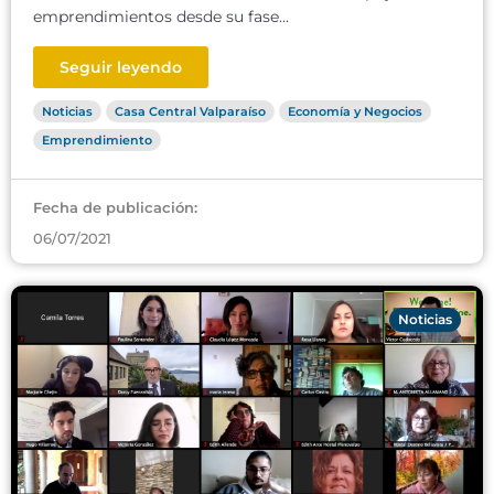
emprendimientos desde su fase...
Seguir leyendo
Noticias
Casa Central Valparaíso
Economía y Negocios
Emprendimiento
Fecha de publicación:
06/07/2021
Noticias