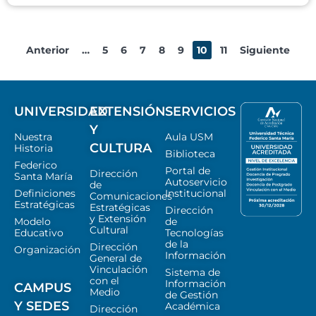
Anterior
…
5
6
7
8
9
10
11
Siguiente
UNIVERSIDAD
EXTENSIÓN
SERVICIOS
Y
Nuestra
Aula USM
CULTURA
Historia
Biblioteca
Federico
Portal de
Dirección
Santa María
Autoservicio
de
Definiciones
Institucional
Comunicaciones
Estratégicas
Estratégicas
Dirección
y Extensión
Modelo
de
Cultural
Educativo
Tecnologías
de la
Dirección
Organización
Información
General de
Vinculación
Sistema de
con el
Información
CAMPUS
Medio
de Gestión
Y SEDES
Académica
Dirección