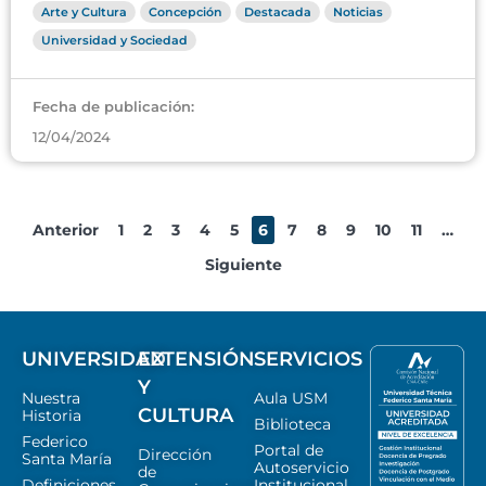
Arte y Cultura
Concepción
Destacada
Noticias
Universidad y Sociedad
Fecha de publicación:
12/04/2024
Anterior
1
2
3
4
5
6
7
8
9
10
11
…
Siguiente
UNIVERSIDAD
EXTENSIÓN
SERVICIOS
Y
Nuestra
Aula USM
CULTURA
Historia
Biblioteca
Federico
Portal de
Dirección
Santa María
Autoservicio
de
Definiciones
Institucional