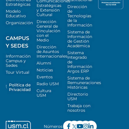
Comunicaciones
Estratégicas
Estratégicas
Dirección
y Extensión
Modelo
de
Cultural
Educativo
Tecnologías
de la
Dirección
Organización
Información
General de
Vinculación
Sistema de
con el
Información
CAMPUS
Medio
de Gestión
Y SEDES
Académica
Dirección
de Asuntos
Sistema
Información
Internacionales
Integrado
Campus y
de
Alumni
Sedes
Información
Noticias
Argos ERP
Tour Virtual
Eventos
Sistema de
Remuneraciones
Radio USM
Política de
Históricas
Privacidad
Cultura
Directorio
USM
USM
Trabaja con
nosotros
Números