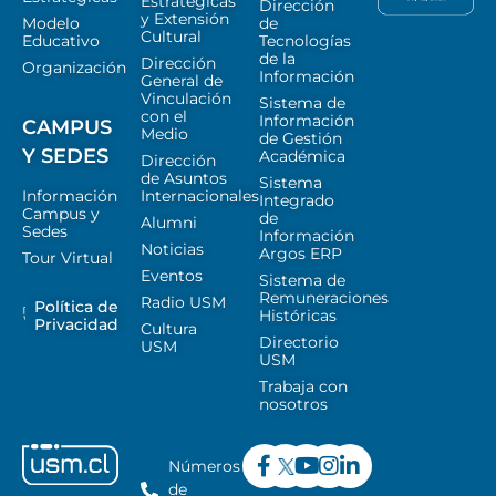
Estratégicas
Dirección
y Extensión
Modelo
de
Cultural
Educativo
Tecnologías
de la
Dirección
Organización
Información
General de
Vinculación
Sistema de
con el
Información
CAMPUS
Medio
de Gestión
Y SEDES
Académica
Dirección
de Asuntos
Sistema
Información
Internacionales
Integrado
Campus y
de
Alumni
Sedes
Información
Noticias
Argos ERP
Tour Virtual
Eventos
Sistema de
Remuneraciones
Radio USM
Política de
Históricas
Privacidad
Cultura
Directorio
USM
USM
Trabaja con
nosotros
Números
de