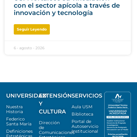
con el sector apícola a través de
innovación y tecnología
Seguir Leyendo
6 - agosto - 2026
UNIVERSIDAD
EXTENSIÓN
SERVICIOS
Y
Nuestra
Aula USM
CULTURA
Historia
Biblioteca
Federico
Portal de
Dirección
Santa María
Autoservicio
de
Definiciones
Institucional
Comunicaciones
Estratégicas