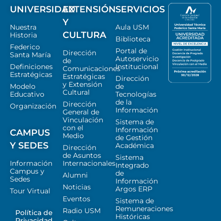
UNIVERSIDAD
EXTENSIÓN
SERVICIOS
Y
Nuestra
Aula USM
CULTURA
Historia
Biblioteca
Federico
Portal de
Dirección
Santa María
Autoservicio
de
Definiciones
Institucional
Comunicaciones
Estratégicas
Estratégicas
Dirección
y Extensión
Modelo
de
Cultural
Educativo
Tecnologías
de la
Dirección
Organización
Información
General de
Vinculación
Sistema de
con el
Información
CAMPUS
Medio
de Gestión
Y SEDES
Académica
Dirección
de Asuntos
Sistema
Información
Internacionales
Integrado
Campus y
de
Alumni
Sedes
Información
Noticias
Argos ERP
Tour Virtual
Eventos
Sistema de
Remuneraciones
Radio USM
Política de
Históricas
Privacidad