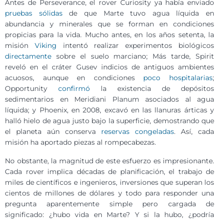
Antes de Perseverance, el rover Curiosity ya había enviado
pruebas sólidas
de que Marte tuvo agua líquida en
abundancia y minerales que se forman en condiciones
propicias para la vida. Mucho antes, en los años setenta, la
misión
Viking
intentó realizar experimentos biológicos
directamente
sobre el suelo marciano; Más tarde, Spirit
reveló en el cráter Gusev indicios de antiguos ambientes
acuosos, aunque en condiciones
poco hospitalarias
;
Opportunity
confirmó
la existencia de depósitos
sedimentarios en Meridiani Planum asociados al agua
líquida; y Phoenix, en 2008, excavó en las llanuras árticas y
halló hielo de agua justo bajo la superficie, demostrando que
el planeta aún conserva
reservas congeladas
. Así, cada
misión ha aportado piezas al rompecabezas.
No obstante, la magnitud de este esfuerzo es impresionante.
Cada rover implica décadas de planificación, el trabajo de
miles de científicos e ingenieros, inversiones que superan los
cientos de millones de dólares y todo para responder una
pregunta aparentemente simple pero cargada de
significado: ¿hubo vida en Marte? Y si la hubo, ¿podría