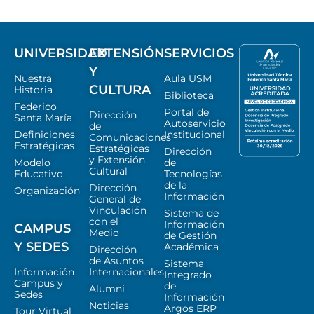
UNIVERSIDAD
EXTENSIÓN
SERVICIOS
Y
Nuestra
Aula USM
CULTURA
Historia
Biblioteca
Federico
Portal de
Dirección
Santa María
Autoservicio
de
Definiciones
Institucional
Comunicaciones
Estratégicas
Estratégicas
Dirección
y Extensión
Modelo
de
Cultural
Educativo
Tecnologías
de la
Dirección
Organización
Información
General de
Vinculación
Sistema de
con el
Información
CAMPUS
Medio
de Gestión
Y SEDES
Académica
Dirección
de Asuntos
Sistema
Información
Internacionales
Integrado
Campus y
de
Alumni
Sedes
Información
Noticias
Argos ERP
Tour Virtual