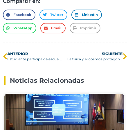
Compartir en:
Facebook
Twitter
LinkedIn
WhatsApp
Email
Imprimir
ANTERIOR
SIGUIENTE
Estudiante participa de escuela de verano en el CERN
La física y el cosmos protagonizan nuevo ciclo de charlas abiertas en la USM
Noticias Relacionadas