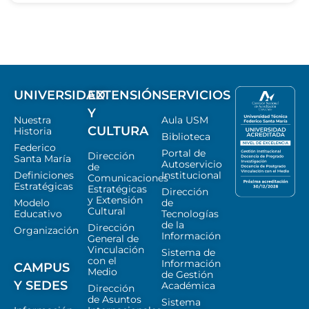
UNIVERSIDAD
EXTENSIÓN
SERVICIOS
Y
Nuestra
Aula USM
CULTURA
Historia
Biblioteca
Federico
Portal de
Dirección
Santa María
Autoservicio
de
Definiciones
Institucional
Comunicaciones
Estratégicas
Estratégicas
Dirección
y Extensión
Modelo
de
Cultural
Educativo
Tecnologías
de la
Dirección
Organización
Información
General de
Vinculación
Sistema de
con el
Información
CAMPUS
Medio
de Gestión
Y SEDES
Académica
Dirección
de Asuntos
Sistema