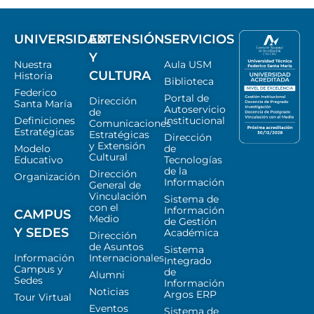
UNIVERSIDAD
EXTENSIÓN
SERVICIOS
Y
Nuestra
Aula USM
CULTURA
Historia
Biblioteca
Federico
Portal de
Dirección
Santa María
Autoservicio
de
Definiciones
Institucional
Comunicaciones
Estratégicas
Estratégicas
Dirección
y Extensión
Modelo
de
Cultural
Educativo
Tecnologías
de la
Dirección
Organización
Información
General de
Vinculación
Sistema de
con el
Información
CAMPUS
Medio
de Gestión
Y SEDES
Académica
Dirección
de Asuntos
Sistema
Información
Internacionales
Integrado
Campus y
de
Alumni
Sedes
Información
Noticias
Argos ERP
Tour Virtual
Eventos
Sistema de